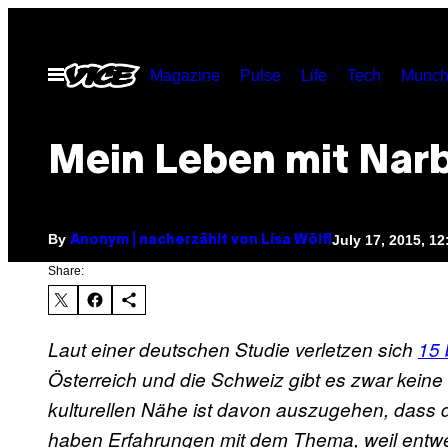
Skip
to
Open
Magazine
Pulse
Life
Tech
Munch
content
Menu
Mein Leben mit Nar
By
July 17, 2015, 1
Anonym | nacherzählt von Lisa Wölfl
Share:
Laut einer deutschen Studie verletzen sich
15 
Österreich und die Schweiz gibt es zwar keine 
kulturellen Nähe ist davon auszugehen, dass d
haben Erfahrungen mit dem Thema, weil entwe