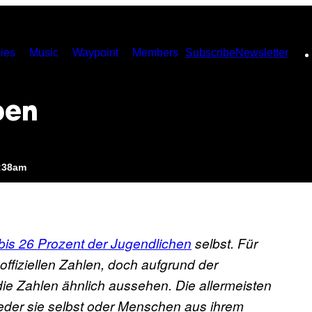
ies
Music
Waypoint
Members
Subscribe
Newsletter
ben
2:38am
bis 26 Prozent der Jugendlichen
selbst. Für
offiziellen Zahlen, doch aufgrund der
ie Zahlen ähnlich aussehen. Die allermeisten
der sie selbst oder Menschen aus ihrem