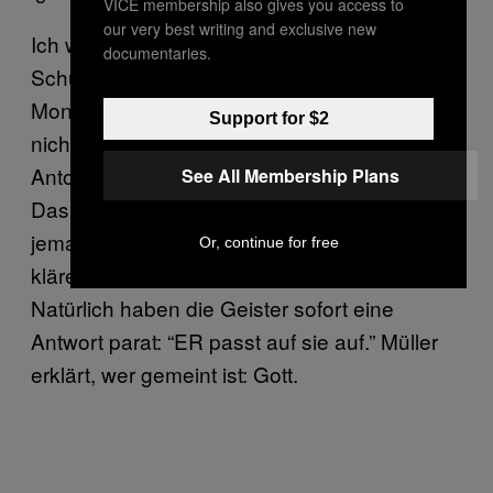
VICE membership also gives you access to
our very best writing and exclusive new
Ich will Müller testen und frage meine
documentaries.
Schutzengel nach meiner toten Tante
Monika. Dabei verschweige ich, dass sie
Support for $2
nicht mehr lebt und will lediglich wissen, ob
Antonia und Hermann auf Monika aufpassen.
See All Membership Plans
Das verneinen die beiden. Angeblich wäre
jemand anderes für sie zuständig. Daraufhin
Or, continue for free
kläre ich auf, dass Monika bereits tot ist.
Natürlich haben die Geister sofort eine
Antwort parat: “ER passt auf sie auf.” Müller
erklärt, wer gemeint ist: Gott.