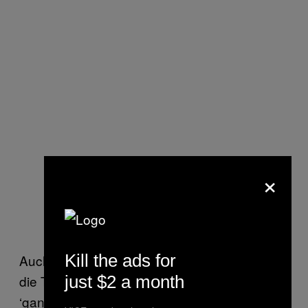
×
Kill the ads for
Auch der Teufel würde existieren, erzählen
just $2 a month
die Toten. Hermanns Meinung nach wäre er
‘ganz OK’. Er mache nur seinen Job.