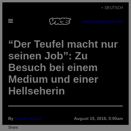
Skip
+ DEUTSCH
to
Open
content
SUBSCRIBE
NEWSLETTER
Menu
“Der Teufel macht nur
seinen Job”: Zu
Besuch bei einem
Medium und einer
Hellseherin
By
Nicole Stranzl
August 15, 2016, 5:00am
Share: