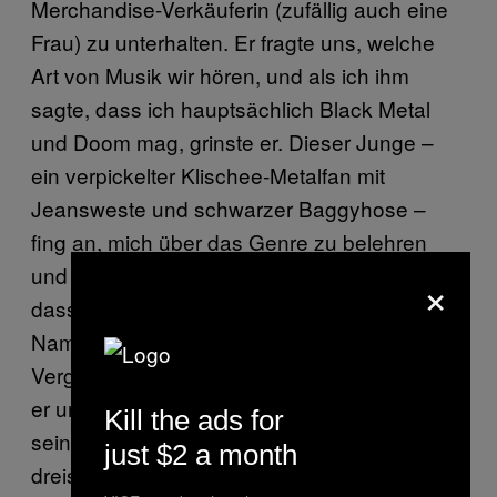
Merchandise-Verkäuferin (zufällig auch eine
Frau) zu unterhalten. Er fragte uns, welche
Art von Musik wir hören, und als ich ihm
sagte, dass ich hauptsächlich Black Metal
und Doom mag, grinste er. Dieser Junge –
ein verpickelter Klischee-Metalfan mit
Jeansweste und schwarzer Baggyhose –
fing an, mich über das Genre zu belehren
und war sich dabei überhaupt nicht bewusst,
×
dass er Details falsch wiedergab und den
Namen von Euronymous falsch aussprach.
Vergesst nicht, dass ich einige Jahre älter als
er und natürlich recht unbeeindruckt von
Kill the ads for
seinem Vortrag war. Ich war verblüfft, wie
just $2 a month
dreist er außerdem war. Wann immer ich