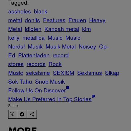
Tagged:
assholes
black
metal
don’ts
Features
Frauen
Heavy
Metal
idioten
Kancah metal
kim
kelly
metallica
Music
Music
Nerds!
Musik
Musik Metal
Noisey
Op-
Ed
Plattenladen
record
stores
records
Rock
Music
seksisme
SEXISM
Sexismus
Sikap
Sok Tahu
Snob Musik
Follow Us On Discover
Make Us Preferred In Top Stories
Share: