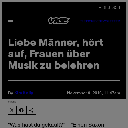
Skip
+ DEUTSCH
to
Open
content
SUBSCRIBE
NEWSLETTER
Menu
Liebe Männer, hört
auf, Frauen über
Musik zu belehren
By
November 9, 2016, 11:47am
Kim Kelly
Share:
“Was hast du gekauft?” – “Einen Saxon-