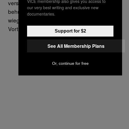
VICE membership also gives you access to
versuchte, etwas einzuwerfen, oder
our very best writing and exclusive new
behutsam versuchte, ihn zu berichtigen,
documentaries.
wiegelte er ab und machte weiter mit seinem
Vortrag.
Support for $2
See All Membership Plans
Or, continue for free