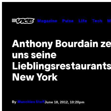
Skip
to
content
Open
Magazine
Pulse
Life
Tech
M
Menu
Anthony Bourdain ze
uns seine
Lieblingsrestaurants
New York
By
June 18, 2012, 10:20pm
Munchies Staff