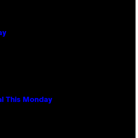
ay
al This Monday