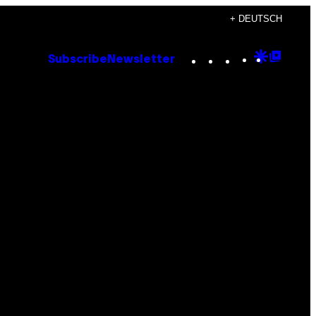
+ DEUTSCH
Instagram
TikTok
YouTube
Google
Goog
Subscribe
Newsletter
Discove
Top
Posts