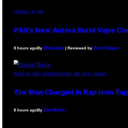
COURTESY OF PAX
PAX’s New Aurora Burst Vape Co
By
| Reviewed by
8 hours ago
Maha Haq
Ysolt Usigan
PHOTO BY JOHN LOCHER/POOL/AFP VIA GETTY IMAGES
The Man Charged in Rap Icon Tup
By
8 hours ago
Dan Milam