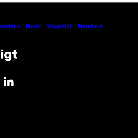
unchies
Music
Waypoint
Members
igt
 in