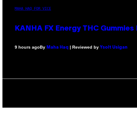
MAHA HAQ FOR VICE
KANHA FX Energy THC Gummies M
By
| Reviewed by
9 hours ago
Maha Haq
Ysolt Usigan