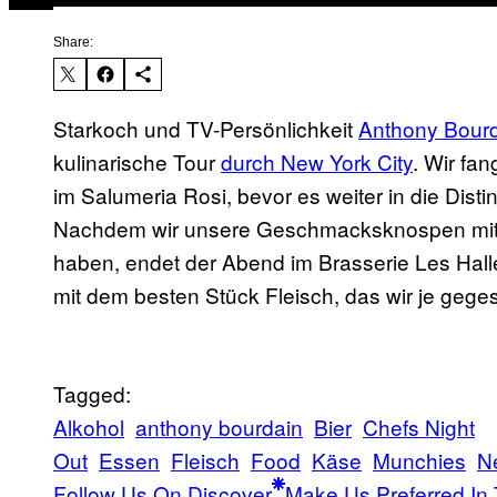
Share:
Starkoch und TV-Persönlichkeit
Anthony Bour
kulinarische Tour
durch New York City
. Wir fa
im Salumeria Rosi, bevor es weiter in die Dis
Nachdem wir unsere Geschmacksknospen mit e
haben, endet der Abend im Brasserie Les Halle
mit dem besten Stück Fleisch, das wir je geg
Tagged:
Alkohol
anthony bourdain
Bier
Chefs Night
Out
Essen
Fleisch
Food
Käse
Munchies
N
Follow Us On Discover
Make Us Preferred In 