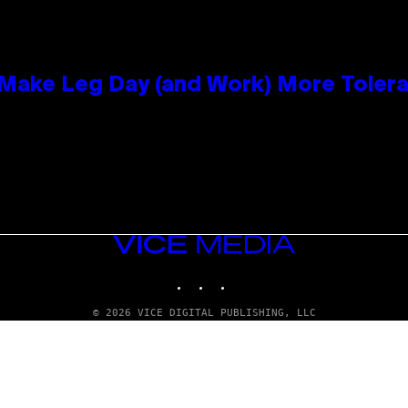
ake Leg Day (and Work) More Tolera
VICE
MEDIA
INSTAGRAM
TIKTOK
YOUTUBE
© 2026 VICE DIGITAL PUBLISHING, LLC