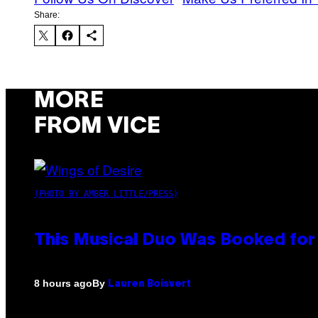
Share:
MORE
FROM VICE
(PHOTO BY AMBER LITTLE/PRESS)
This Musical Duo Was Booked for a
By
8 hours ago
Lauren Boisvert