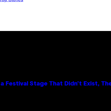
 Festival Stage That Didn’t Exist, Th