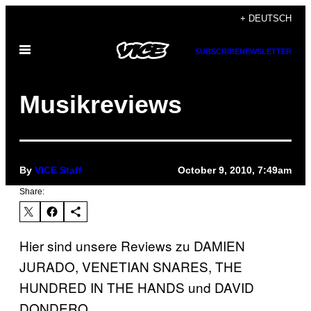
Skip
+ DEUTSCH
to
Open
content
SUBSCRIBE
NEWSLETTER
Menu
Musikreviews
By
VICE Staff
October 9, 2010, 7:49am
Share:
Hier sind unsere Reviews zu DAMIEN
JURADO, VENETIAN SNARES, THE
HUNDRED IN THE HANDS und DAVID
DONDERO.