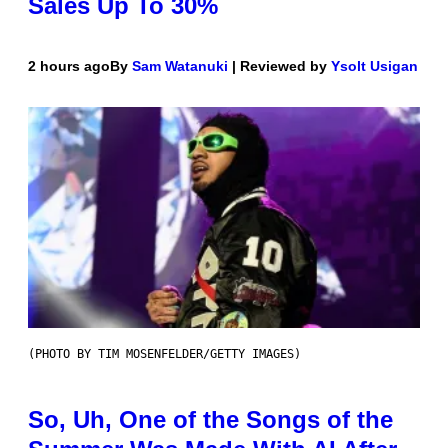
Sales Up To 30%
2 hours ago
By
Sam Watanuki
| Reviewed by
Ysolt Usigan
(PHOTO BY TIM MOSENFELDER/GETTY IMAGES)
So, Uh, One of the Songs of the