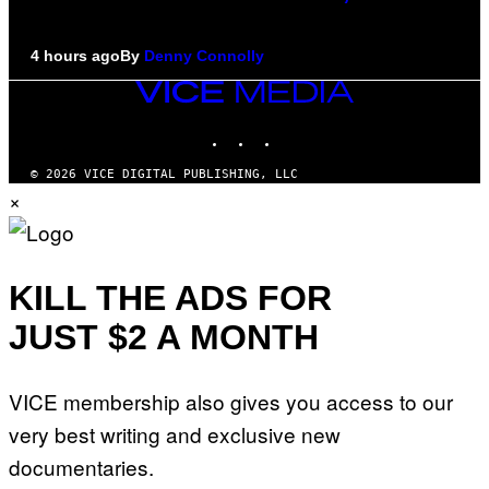
4 hours ago
By
Denny Connolly
VICE
MEDIA
INSTAGRAM
TIKTOK
YOUTUBE
© 2026 VICE DIGITAL PUBLISHING, LLC
×
KILL THE ADS FOR
JUST $2 A MONTH
VICE membership also gives you access to our
very best writing and exclusive new
documentaries.