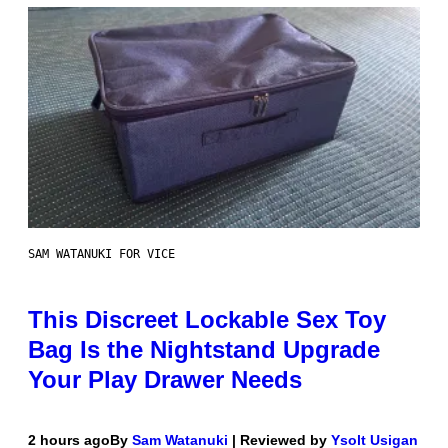
SAM WATANUKI FOR VICE
This Discreet Lockable Sex Toy
Bag Is the Nightstand Upgrade
Your Play Drawer Needs
2 hours ago
By
Sam Watanuki
| Reviewed by
Ysolt Usigan