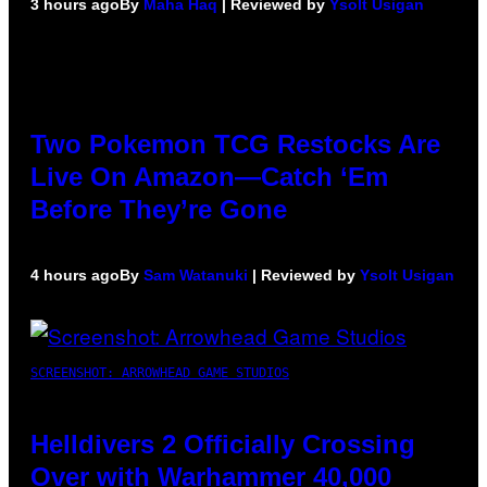
3 hours ago
By
Maha Haq
| Reviewed by
Ysolt Usigan
Two Pokemon TCG Restocks Are
Live On Amazon—Catch ‘Em
Before They’re Gone
4 hours ago
By
Sam Watanuki
| Reviewed by
Ysolt Usigan
SCREENSHOT: ARROWHEAD GAME STUDIOS
Helldivers 2 Officially Crossing
Over with Warhammer 40,000