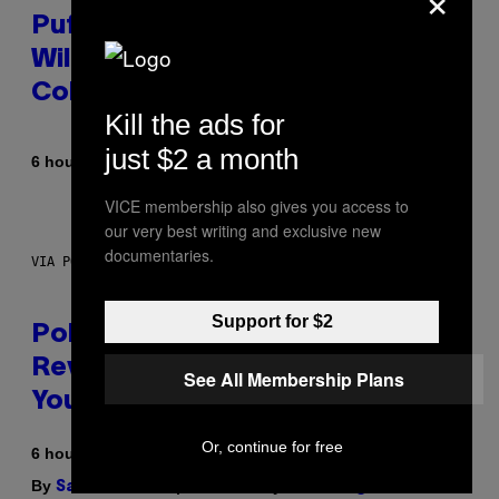
Puffco Went Full Gamer With Its
Wild New Plasma Peak Pro
Colorway
Kill the ads for
just $2 a month
By
| Reviewed by
6 hours ago
Maha Haq
Ysolt Usigan
VICE membership also gives you access to
our very best writing and exclusive new
documentaries.
VIA POKEMON/ADIDAS/NINTENDO
Support for $2
Pokemon and Adidas Just
Revealed 12 New Sneakers For
See All Membership Plans
You to Catch
Or, continue for free
6 hours ago
By
| Reviewed by
Sam Watanuki
Ysolt Usigan