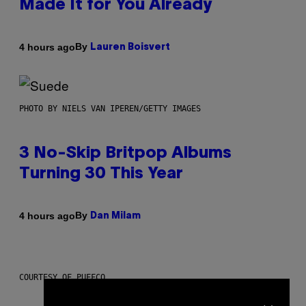
Made It for You Already
By
4 hours ago
Lauren Boisvert
PHOTO BY NIELS VAN IPEREN/GETTY IMAGES
3 No-Skip Britpop Albums
Turning 30 This Year
By
4 hours ago
Dan Milam
COURTESY OF PUFFCO
×