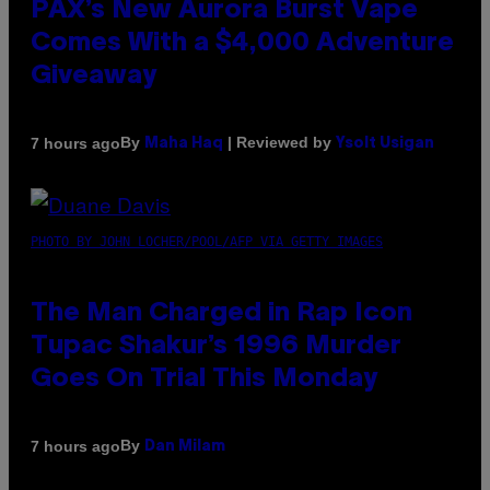
PAX’s New Aurora Burst Vape
Comes With a $4,000 Adventure
Giveaway
By
| Reviewed by
7 hours ago
Maha Haq
Ysolt Usigan
PHOTO BY JOHN LOCHER/POOL/AFP VIA GETTY IMAGES
The Man Charged in Rap Icon
Tupac Shakur’s 1996 Murder
Goes On Trial This Monday
By
7 hours ago
Dan Milam