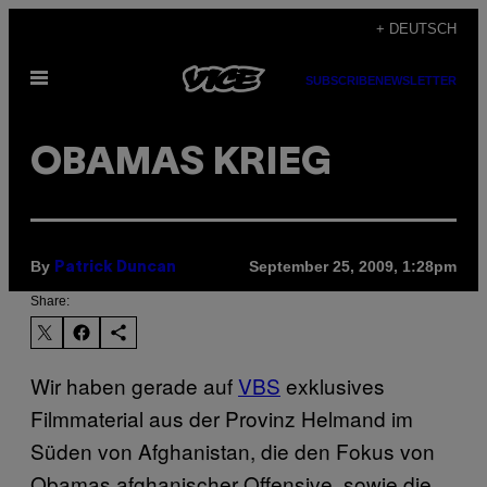
Skip
+ DEUTSCH
to
Open
content
SUBSCRIBE
NEWSLETTER
Menu
OBAMAS KRIEG
By
September 25, 2009, 1:28pm
Patrick Duncan
Share:
Wir haben gerade auf
VBS
exklusives
Filmmaterial aus der Provinz Helmand im
Süden von Afghanistan, die den Fokus von
Obamas afghanischer Offensive, sowie die