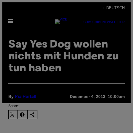
Skip
+ DEUTSCH
to
Open
content
SUBSCRIBE
NEWSLETTER
Menu
Say Yes Dog wollen
nichts mit Hunden zu
tun haben
By
December 4, 2013, 10:00am
Pia Harlaß
Share: