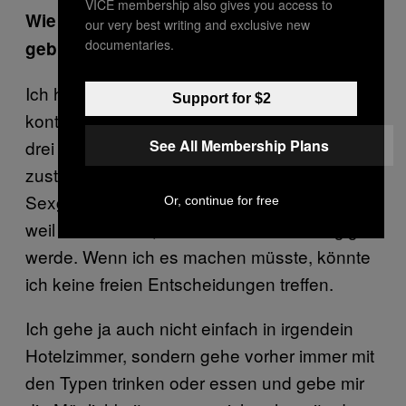
VICE membership also gives you access to
Wie oft hast du Aufträge, die per App
our very best writing and exclusive new
documentaries.
gebucht werden?
Ich habe momentan zwei Stammkunden, die
Support for $2
kontaktieren mich ohne App. Dazu zwei bis
See All Membership Plans
drei Treffen im Monat, die über die App
zustande kommen. Ich würde die ganze
Sexgeschichte nie hauptberuflich machen,
Or, continue for free
weil ich nicht will, dass ich davon abhängig
werde. Wenn ich es machen müsste, könnte
ich keine freien Entscheidungen treffen.
Ich gehe ja auch nicht einfach in irgendein
Hotelzimmer, sondern gehe vorher immer mit
den Typen trinken oder essen und gebe mir