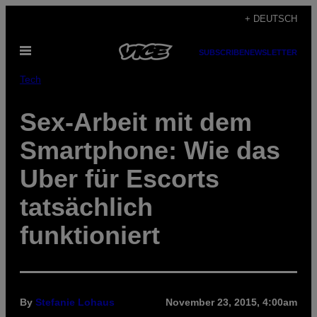
Skip
+ DEUTSCH
to
Open
content
SUBSCRIBE
NEWSLETTER
Menu
Tech
Sex-Arbeit mit dem
Smartphone: Wie das
Uber für Escorts
tatsächlich
funktioniert
By
Stefanie Lohaus
November 23, 2015, 4:00am