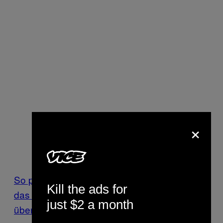
×
So pitcht die App an Kunden: Peppr.it möchte
Kill the ads for
das Lieferando-Prinzip auf die Prostitution
just $2 a month
übertragen