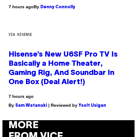
By
7 hours ago
Denny Connolly
VIA HISENSE
Hisense’s New U6SF Pro TV Is
Basically a Home Theater,
Gaming Rig, And Soundbar In
One Box (Deal Alert!)
7 hours ago
By
| Reviewed by
Sam Watanuki
Ysolt Usigan
MORE
FROM VICE