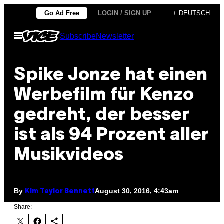
Skip
Go Ad Free
LOGIN / SIGN UP
+ DEUTSCH
to
Open
Subscribe
Newsletter
content
Menu
Spike Jonze hat einen
Werbefilm für Kenzo
gedreht, der besser
ist als 94 Prozent aller
Musikvideos
By
August 30, 2016, 4:43am
Kim Taylor Bennett
Share: