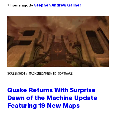
By
7 hours ago
Stephen Andrew Galiher
SCREENSHOT: MACHINEGAMES/ID SOFTWARE
Quake Returns With Surprise
Dawn of the Machine Update
Featuring 19 New Maps