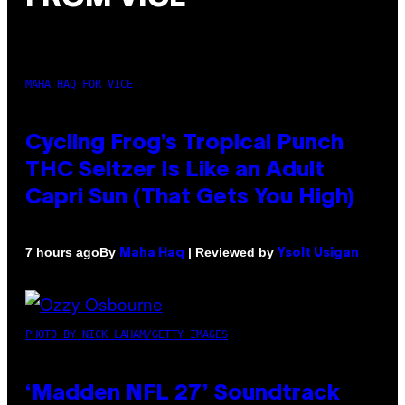
MAHA HAQ FOR VICE
Cycling Frog’s Tropical Punch
THC Seltzer Is Like an Adult
Capri Sun (That Gets You High)
By
| Reviewed by
7 hours ago
Maha Haq
Ysolt Usigan
PHOTO BY NICK LAHAM/GETTY IMAGES
‘Madden NFL 27’ Soundtrack