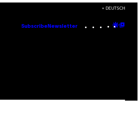
+ DEUTSCH
Instagram
TikTok
YouTube
Google
Goog
Subscribe
Newsletter
Discove
Top
Posts