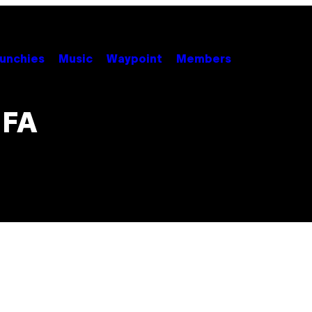
unchies
Music
Waypoint
Members
IFA