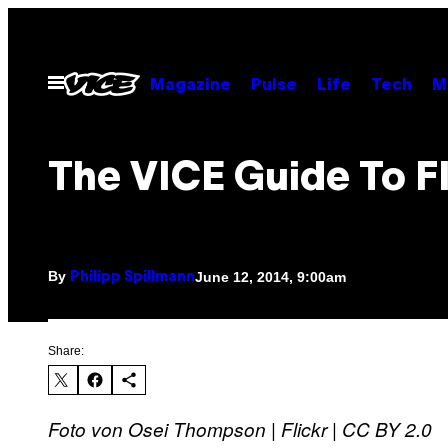
Skip
to
content
Open
Magazine
Pulse
Life
Tech
M
Menu
The VICE Guide To F
By
June 12, 2014, 9:00am
Philipp Spillmann
Share:
Foto von Osei Thompson | Flickr | CC BY 2.0