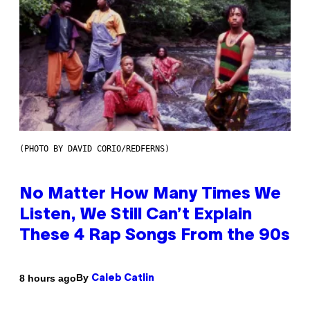
(PHOTO BY DAVID CORIO/REDFERNS)
No Matter How Many Times We
Listen, We Still Can’t Explain
These 4 Rap Songs From the 90s
By
8 hours ago
Caleb Catlin