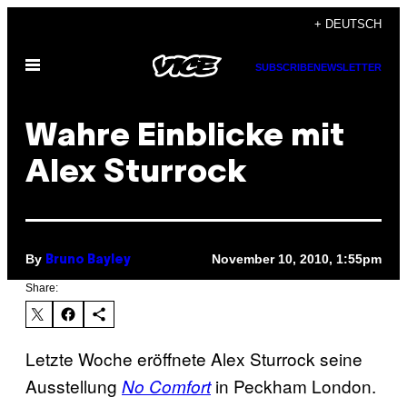
Skip
+ DEUTSCH
to
Open
content
SUBSCRIBE
NEWSLETTER
Menu
Wahre Einblicke mit
Alex Sturrock
By
November 10, 2010, 1:55pm
Bruno Bayley
Share:
Letzte Woche eröffnete Alex Sturrock seine
Ausstellung
in Peckham London.
No Comfort