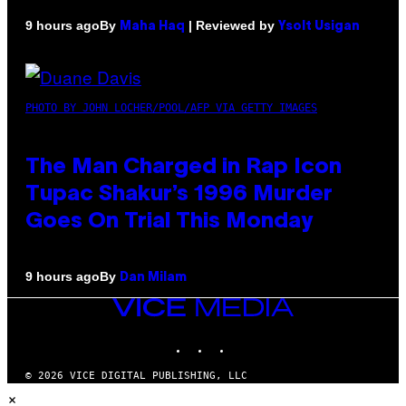
By
| Reviewed by
9 hours ago
Maha Haq
Ysolt Usigan
PHOTO BY JOHN LOCHER/POOL/AFP VIA GETTY IMAGES
The Man Charged in Rap Icon
Tupac Shakur’s 1996 Murder
Goes On Trial This Monday
By
9 hours ago
Dan Milam
VICE
MEDIA
INSTAGRAM
TIKTOK
YOUTUBE
© 2026 VICE DIGITAL PUBLISHING, LLC
×