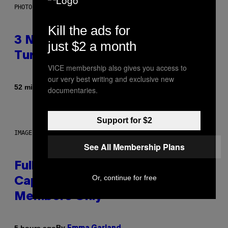
PHOTO BY BOB BERG/GETTY IMAGES
Kill the ads for
3 No-Skip Geek Rock Albums
just $2 a month
Turning 30 This Year
VICE membership also gives you access to
our very best writing and exclusive new
By
52 minutes ago
Dan Milam
documentaries.
Support for $2
IMAGE: NICK DOVE
See All Membership Plans
Fully-Automated Luxury Space
Or, continue for free
Capitalism—This Week on VICE:
Members Only
By
5 hours ago