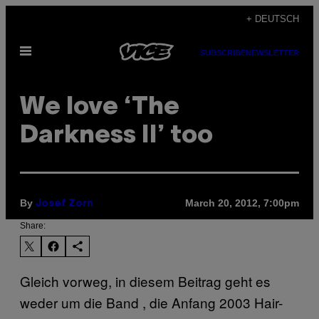
Skip
+ DEUTSCH
to
Open
content
SUBSCRIBE
NEWSLETTER
Menu
We love ‘The
Darkness II’ too
By
March 20, 2012, 7:00pm
Josef Zorn
Share:
Gleich vorweg, in diesem Beitrag geht es
weder um die Band , die Anfang 2003 Hair-