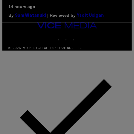
14 hours ago
By
| Reviewed by
Sam Watanuki
Ysolt Usigan
VICE
MEDIA
INSTAGRAM
TIKTOK
YOUTUBE
© 2026 VICE DIGITAL PUBLISHING, LLC