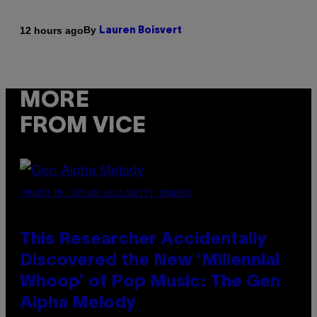
By
12 hours ago
Lauren Boisvert
MORE
FROM VICE
(PHOTO BY TAYLOR HILL/GETTY IMAGES)
This Researcher Accidentally
Discovered the New ‘Millennial
Whoop’ of Pop Music: The Gen
Alpha Melody