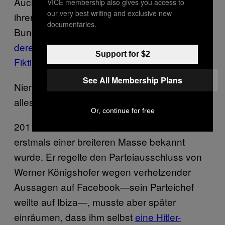
Auch hier noch einmal zur Erinnerung: Eines
VICE membership also gives you access to
our very best writing and exclusive new
ihrer Mitglieder, Norbert Hofer, will
documentaries.
Bundespräsident werden—von einer Nation,
deren Existenz seine Burschenschaft als
Support for $2
Fiktion bezeichnet
.
See All Membership Plans
Niemand soll sagen können, er hätte das
alles nicht gewusst.
Or, continue for free
2011 war das Jahr, in dem Norbert Hofer
erstmals einer breiteren Masse bekannt
wurde. Er regelte den Parteiausschluss von
Werner Königshofer wegen verhetzender
Aussagen auf Facebook—sein Parteichef
weilte auf Ibiza—, musste aber später
einräumen, dass ihm selbst
eine Hitler-