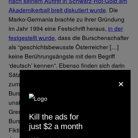
nach seinem Auftritt in Schwarz-Rot-Gold am
Akademikerball breit diskutiert wurde
. Die
Marko-Germania brachte zu ihrer Gründung
im Jahr 1994 eine Festschrift heraus,
in der
festgestellt wurde
, dass die Burschenschafter
als “geschichtsbewusste Österreicher […]
keine Berührungsängste mit dem Begriff
‘deutsch’ kennen”. Ebenso finden sich darin
Sätze wie “Unbeschadet ihres Bekenntnisses
×
zum selbständigen Staat Österreich sieht die
Burschenschaft das deutsche Vaterland
unabhängig von bestehenden staatlichen
Grenzen”, und natürlich lehnt die
Kill the ads for
Burschenschaft “die geschichtswidrige
just $2 a month
Fiktion einer ‘österreichischen Nation’ ab”.