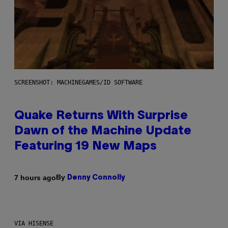
SCREENSHOT: MACHINEGAMES/ID SOFTWARE
Quake Returns With Surprise
Dawn of the Machine Update
Featuring 19 New Maps
By
7 hours ago
Denny Connolly
VIA HISENSE