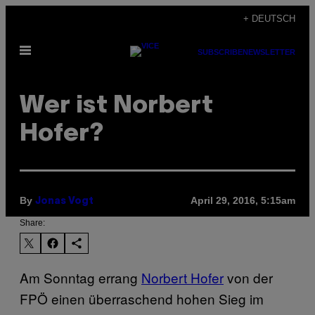
Skip
+ DEUTSCH
to
Open
content
SUBSCRIBE
NEWSLETTER
Menu
Wer ist Norbert
Hofer?
By
April 29, 2016, 5:15am
Jonas Vogt
Share:
Am Sonntag errang
Norbert Hofer
von der
FPÖ einen überraschend hohen Sieg im