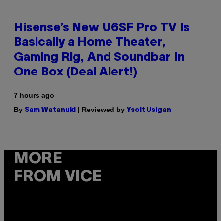
Hisense’s New U6SF Pro TV Is
Basically a Home Theater,
Gaming Rig, And Soundbar In
One Box (Deal Alert!)
7 hours ago
By
| Reviewed by
Sam Watanuki
Ysolt Usigan
MORE
FROM VICE