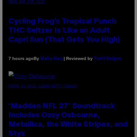
MAHA HAQ FOR VICE
Cycling Frog’s Tropical Punch
THC Seltzer Is Like an Adult
Capri Sun (That Gets You High)
By
| Reviewed by
7 hours ago
Maha Haq
Ysolt Usigan
PHOTO BY NICK LAHAM/GETTY IMAGES
‘Madden NFL 27’ Soundtrack
Includes Ozzy Osbourne,
Metallica, the White Stripes, and
Styx