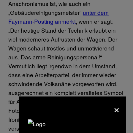
Anachronismus ist, wie auch ein
„
Gebäudereinigungsmeister“
unter dem
Faymann-Posting anmerkt
, wenn er sagt:
„Der heutige Stand der Technik erlaubt ein
viel moderneres Aufrüsten der Wägen. Der
Wagen schaut trostlos und unmotivierend
aus. Das arme Reinigungspersonal!“
Vermutlich liegt irgendwo in dem Umstand,
dass eine Arbeiterpartei, der immer wieder
schwindende Volksnähe vorgeworfen wird,
ausgerechnet ein komplett veraltetes Symbol
für Arbeit als vermeintlich volksnahes
×
Fotomotiv auswählt, ein ordentlicher Brocken
Ironie begraben. Wer ihn findet, kann gerne
versuchen, ihn im Internet
gegen Kanyecoins