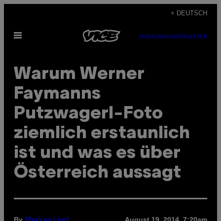
Skip
+ DEUTSCH
to
Open
content
SUBSCRIBE
NEWSLETTER
Menu
Warum Werner
Faymanns
Putzwagerl-Foto
ziemlich erstaunlich
ist und was es über
Österreich aussagt
By
August 19, 2014, 7:20am
Markus Lust