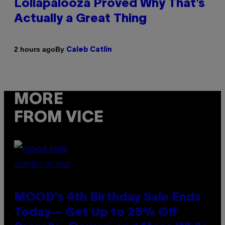
Lollapalooza Proved Why That’s
Actually a Great Thing
By
2 hours ago
Caleb Catlin
MORE
FROM VICE
COURTESY OF MOOD
MOOD’s 4th Birthday Sale Ends
Today— Get Up to 25% Off