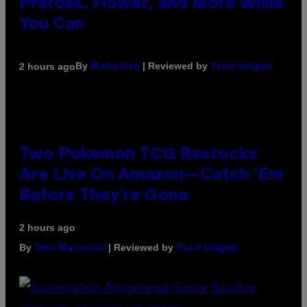
Prerolls, Flower, and More While
You Can
By
| Reviewed by
2 hours ago
Maha Haq
Ysolt Usigan
Two Pokemon TCG Restocks
Are Live On Amazon—Catch ‘Em
Before They’re Gone
2 hours ago
By
| Reviewed by
Sam Watanuki
Ysolt Usigan