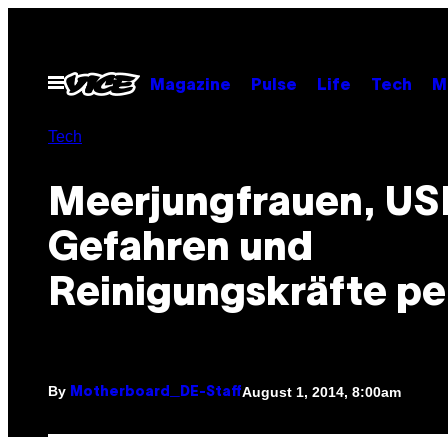
Skip
to
content
Open
Magazine
Pulse
Life
Tech
M
Menu
Tech
Meerjungfrauen, US
Gefahren und
Reinigungskräfte pe
By
August 1, 2014, 8:00am
Motherboard_DE-Staff