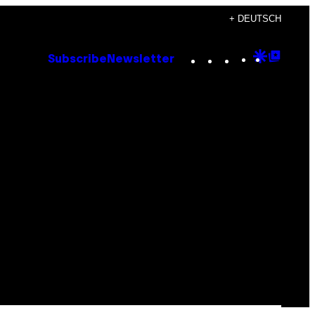
+ DEUTSCH
Instagram
TikTok
YouTube
Google
Goog
Subscribe
Newsletter
Discove
Top
Posts