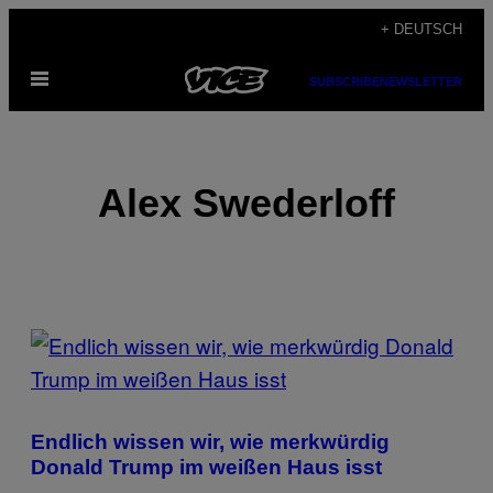
Skip
+ DEUTSCH
to
Open
content
SUBSCRIBE
NEWSLETTER
Menu
Alex Swederloff
POSTS
BY
THIS
Endlich wissen wir, wie merkwürdig
AUTHOR
Donald Trump im weißen Haus isst