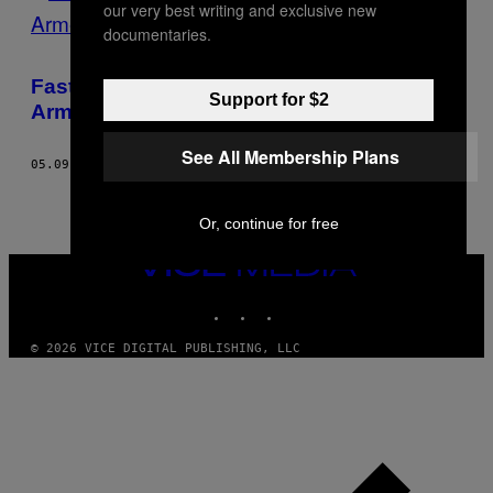
our very best writing and exclusive new
documentaries.
Fast Food ist in Wahrheit kein
Support for $2
Armeleuteessen
See All Membership Plans
05.09.17
BY
ALEX SWEDERLOFF
Or, continue for free
VICE
MEDIA
INSTAGRAM
TIKTOK
YOUTUBE
© 2026 VICE DIGITAL PUBLISHING, LLC