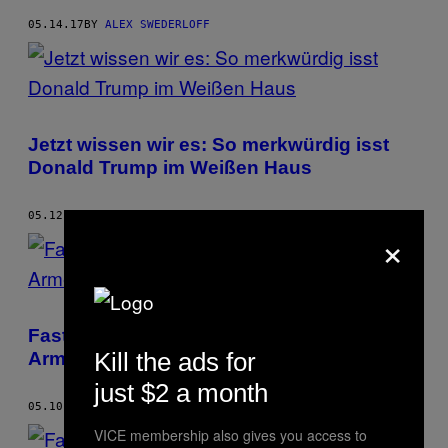
05.14.17
BY
ALEX SWEDERLOFF
Jetzt wissen wir es: So merkwürdig isst
Donald Trump im Weißen Haus
05.12.17
BY
ALEX SWEDERLOFF
×
Fastfood ist in Wahrheit kein
Kill the ads for
Armeleuteessen
just $2 a month
05.10.17
BY
ALEX SWEDERLOFF
VICE membership also gives you access to