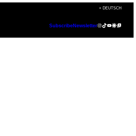
+ DEUTSCH
Instagram
TikTok
YouTube
Google Discover
Google Top Posts
Subscribe
Newsletter