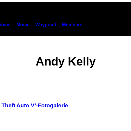
hies
Music
Waypoint
Members
Andy Kelly
Theft Auto V’-Fotogalerie