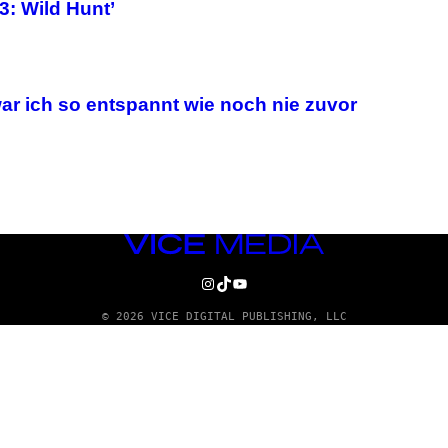
3: Wild Hunt’
ar ich so entspannt wie noch nie zuvor
VICE
MEDIA
INSTAGRAM
TIKTOK
YOUTUBE
© 2026 VICE DIGITAL PUBLISHING, LLC