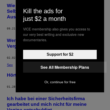
Wie mich der Kampf für weibliche
Kill the ads for
Selbstbestimmung nackt in die
Ausnüchterungszelle brachte
just $2 a month
VICE membership also gives you access to
09.21.15
BY
ANNE-SOPHIE KELLER
our very best writing and exclusive new
documentaries.
Wenn Nationalrätinnen über
Vergewaltigungen lachen
Support for $2
02.02.15
BY
ANNE-SOPHIE KELLER
Sex
See All Membership Plans
Hört auf, Sexismus zu promoten!
Or, continue for free
01.28.15
BY
ANNE-SOPHIE KELLER
Ich habe bei einer Sicherheitsfirma
gearbeitet und mich nicht für meine
Vagina entschuldigt