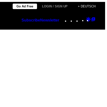
Go Ad Free
LOGIN / SIGN UP
+ DEUTSCH
Instagram
TikTok
YouTube
Google
Googl
Subscribe
Newsletter
Discover
Top
Posts