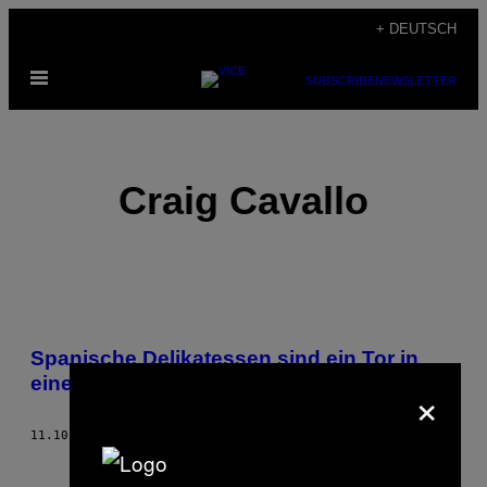
Skip
+ DEUTSCH
to
Open
content
SUBSCRIBE
NEWSLETTER
Menu
Craig Cavallo
POSTS
Spanische Delikatessen sind ein Tor in
BY
eine andere Welt
×
THIS
11.10.16
BY
CRAIG CAVALLO
AUTHOR