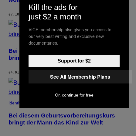
Kill the ads for
just $2 a month
07.10.17
BY
ELFY SCOTT
VICE membership also gives you access to
our very best writing and exclusive new
documentaries.
Bei diesem Geburtsvorbereitungskurs
bringt der Mann das Kind zur Welt
Support for $2
04.01.17
BY
ELFY SCOTT
See All Membership Plans
Or, continue for free
Identity
Bei diesem Geburtsvorbereitungskurs
bringt der Mann das Kind zur Welt