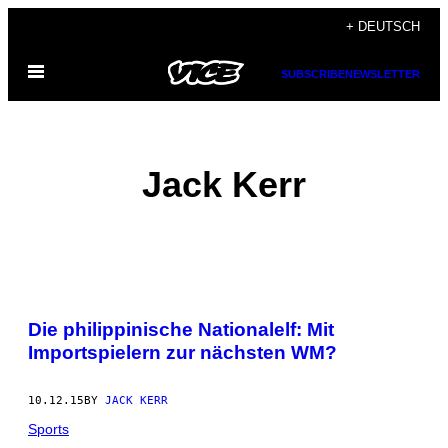
Skip
+ DEUTSCH
to
Open
content
SUBSCRIBE
NEWSLETTER
Menu
Jack Kerr
POSTS
Die philippinische Nationalelf: Mit
BY
Importspielern zur nächsten WM?
THIS
10.12.15
BY
JACK KERR
AUTHOR
Sports