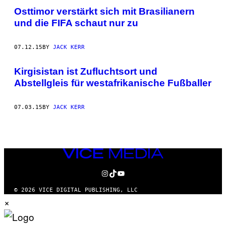
Osttimor verstärkt sich mit Brasilianern
und die FIFA schaut nur zu
07.12.15
BY
JACK KERR
​Kirgisistan ist Zufluchtsort und
Abstellgleis für westafrikanische Fußballer
07.03.15
BY
JACK KERR
VICE
MEDIA
INSTAGRAM
TIKTOK
YOUTUBE
© 2026 VICE DIGITAL PUBLISHING, LLC
×