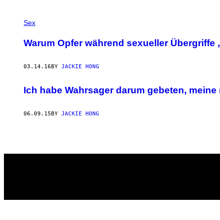
POSTS
Sex
BY
Warum Opfer während sexueller Übergriffe ‚
THIS
03.14.16
BY
JACKIE HONG
AUTHOR
Ich habe Wahrsager darum gebeten, meine ni
06.09.15
BY
JACKIE HONG