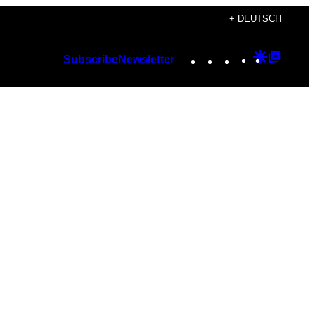
+ DEUTSCH
Instagram
TikTok
YouTube
Google
Googl
Subscribe
Newsletter
Discover
Top
Posts