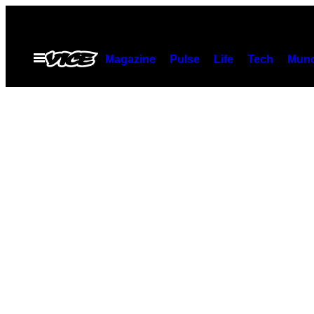
Skip
to
content
Open
Magazine
Pulse
Life
Tech
Munc
Menu