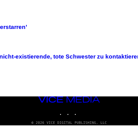
erstarren’
cht-existierende, tote Schwester zu kontaktiere
VICE
MEDIA
INSTAGRAM
TIKTOK
YOUTUBE
© 2026 VICE DIGITAL PUBLISHING, LLC