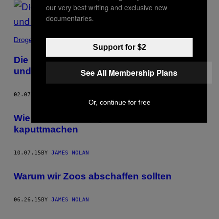
our very best writing and exclusive new
documentaries.
Drogen
Support for $2
Die Messenger-App, die Politiker, Manager
und Drogendealer lieben
See All Membership Plans
02.07.18
BY
JAMES NOLAN
Or, continue for free
Wie uns unsere Jugendlieben
kaputtmachen
10.07.15
BY
JAMES NOLAN
Warum wir Zoos abschaffen sollten
06.26.15
BY
JAMES NOLAN