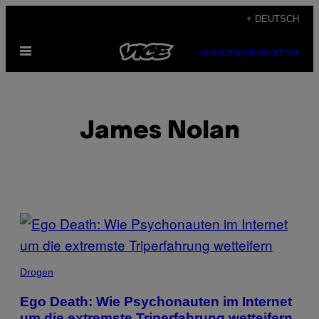
Skip
+ DEUTSCH
to
Open
content
SUBSCRIBE
NEWSLETTER
Menu
James Nolan
POSTS
BY
THIS
Drogen
AUTHOR
Ego Death: Wie Psychonauten im Internet
um die extremste Triperfahrung wetteifern