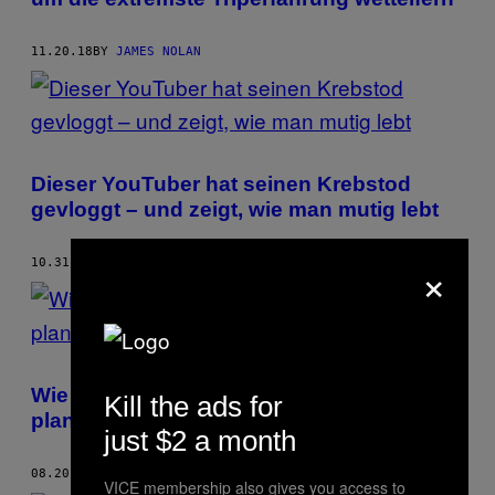
11.20.18
BY
JAMES NOLAN
Dieser YouTuber hat seinen Krebstod
gevloggt – und zeigt, wie man mutig lebt
×
10.31.18
BY
JAMES NOLAN
Wie zwei britische Schüler einen Amoklauf
Kill the ads for
planten
just $2 a month
08.20.18
BY
JAMES NOLAN
VICE membership also gives you access to