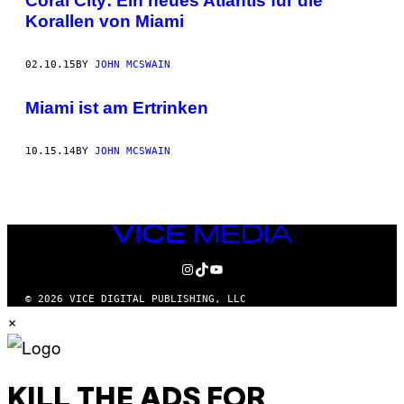
Coral City: Ein neues Atlantis für die
Korallen von Miami
02.10.15
BY
JOHN MCSWAIN
Miami ist am Ertrinken
10.15.14
BY
JOHN MCSWAIN
VICE
MEDIA
INSTAGRAM
TIKTOK
YOUTUBE
© 2026 VICE DIGITAL PUBLISHING, LLC
×
KILL THE ADS FOR