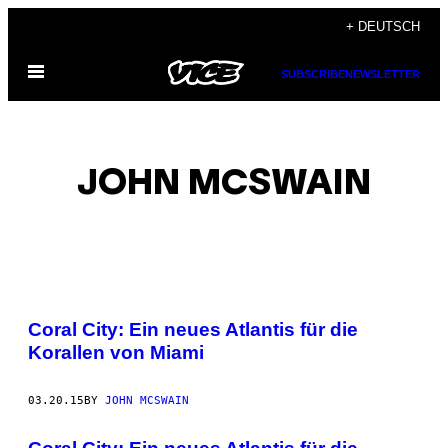
Skip
+ DEUTSCH
to
Open
content
SUBSCRIBE
NEWSLETTER
Menu
JOHN MCSWAIN
POSTS
Coral City: Ein neues Atlantis für die
BY
Korallen von Miami
THIS
03.20.15
BY
JOHN MCSWAIN
AUTHOR