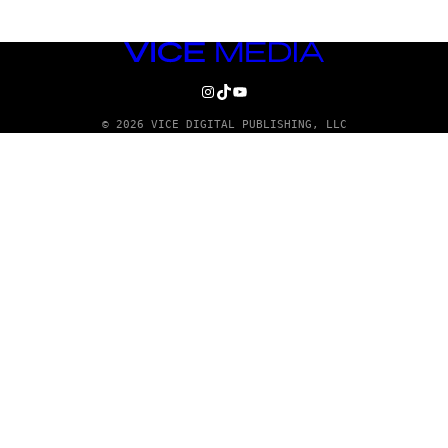
VICE
MEDIA
INSTAGRAM
TIKTOK
YOUTUBE
© 2026 VICE DIGITAL PUBLISHING, LLC