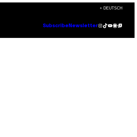
+ DEUTSCH
Instagram
TikTok
YouTube
Google Discover
Google Top Posts
Subscribe
Newsletter