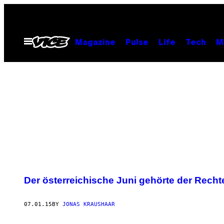
Skip
to
content
Open
Magazine
Pulse
Life
Tech
M
Menu
POSTS
Der österreichische Juni gehörte der Recht
BY
07.01.15
BY
JONAS KRAUSHAAR
THIS