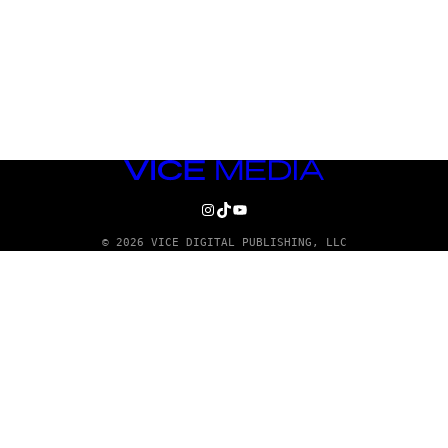
VICE
MEDIA
INSTAGRAM
TIKTOK
YOUTUBE
© 2026 VICE DIGITAL PUBLISHING, LLC