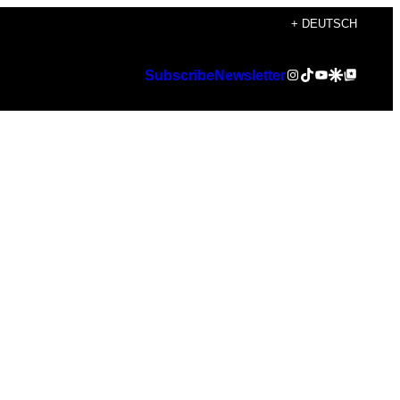
+ DEUTSCH
Instagram
TikTok
YouTube
Google Discover
Google Top Posts
Subscribe
Newsletter