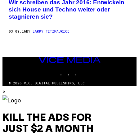
Wir schreiben das Jahr 2016: Entwickeln
sich House und Techno weiter oder
stagnieren sie?
03.09.16
BY
LARRY FITZMAURICE
VICE
MEDIA
INSTAGRAM
TIKTOK
YOUTUBE
© 2026 VICE DIGITAL PUBLISHING, LLC
×
KILL THE ADS FOR
JUST $2 A MONTH