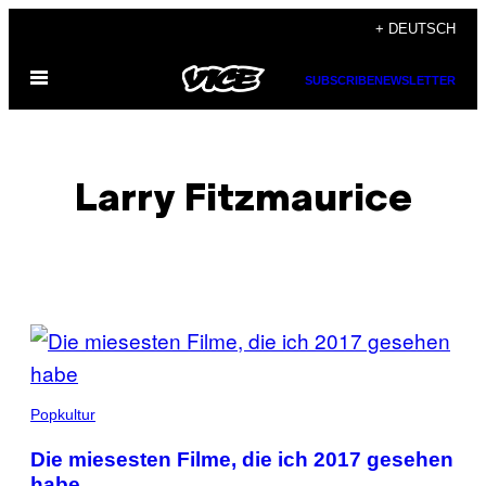
Skip
+ DEUTSCH
to
Open
content
SUBSCRIBE
NEWSLETTER
Menu
Larry Fitzmaurice
POSTS
BY
THIS
Popkultur
AUTHOR
Die miesesten Filme, die ich 2017 gesehen
habe