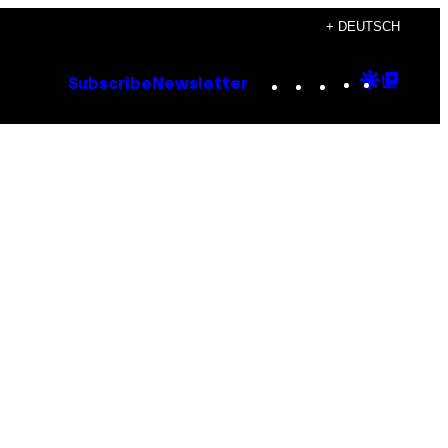
+ DEUTSCH
Instagram
TikTok
YouTube
Google
Goog
Subscribe
Newsletter
Discove
Top
Posts