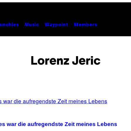
unchies
Music
Waypoint
Members
Lorenz Jeric
 es war die aufregendste Zeit meines Lebens