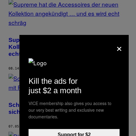
Supreme hat die Accessoires der neuen
×
Kollektion angekündigt … und es wird
echt schräg
08.14.17
BY
MAC HACKETT
Kill the ads for
just $2 a month
VICE membership also gives you access to
Schon wieder: Drogenbande befördert
our very best writing and exclusive new
sich mit Poser-Fotos ins Aus
documentaries.
07.05.17
BY
MAC HACKETT
Support for $2