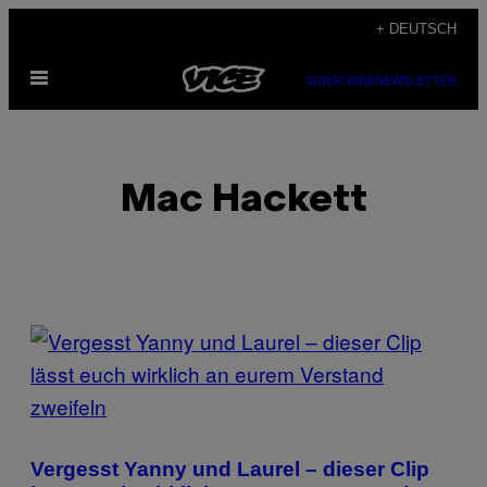
Skip
+ DEUTSCH
to
Open
content
SUBSCRIBE
NEWSLETTER
Menu
Mac Hackett
POSTS
BY
THIS
AUTHOR
Vergesst Yanny und Laurel – dieser Clip