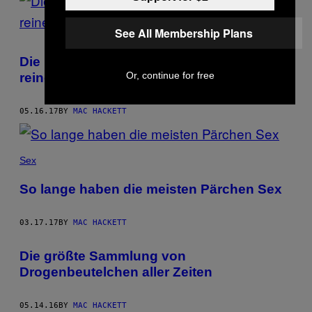
See All Membership Plans
Die britische Polizei warnt vor 100 Prozent
Or, continue for free
reinem Kokain
05.16.17
BY
MAC HACKETT
Sex
So lange haben die meisten Pärchen Sex
03.17.17
BY
MAC HACKETT
Die größte Sammlung von
Drogenbeutelchen aller Zeiten
05.14.16
BY
MAC HACKETT