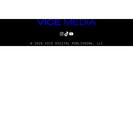
VICE
MEDIA
INSTAGRAM
TIKTOK
YOUTUBE
© 2026 VICE DIGITAL PUBLISHING, LLC