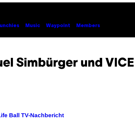
unchies
Music
Waypoint
Members
el Simbürger und VICE 
ife Ball TV-Nachbericht