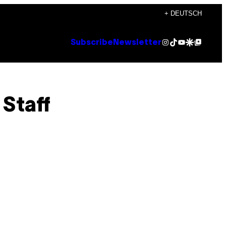
+ DEUTSCH
Instagram
TikTok
YouTube
Google Discover
Google Top Posts
Subscribe
Newsletter
Staff