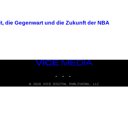
it, die Gegenwart und die Zukunft der NBA
VICE
MEDIA
INSTAGRAM
TIKTOK
YOUTUBE
© 2026 VICE DIGITAL PUBLISHING, LLC