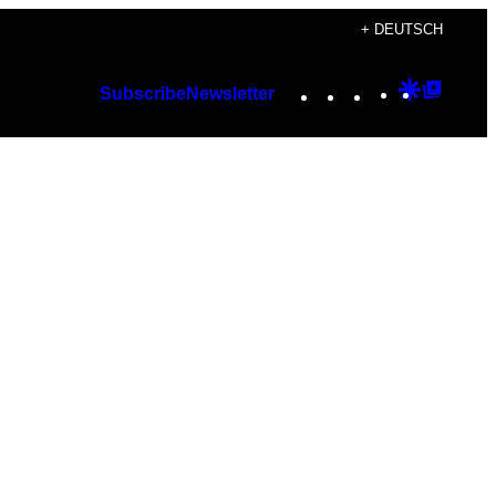
+ DEUTSCH
Instagram
TikTok
YouTube
Google
Googl
Subscribe
Newsletter
Discover
Top
Posts