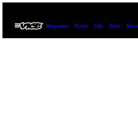
Skip
to
content
Open
Magazine
Pulse
Life
Tech
Munc
Menu