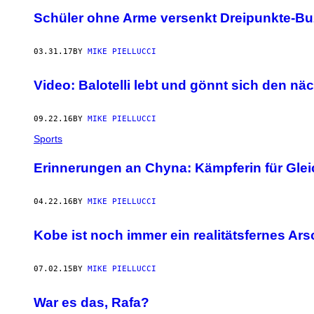
Schüler ohne Arme versenkt Dreipunkte-Bu
03.31.17
BY
MIKE PIELLUCCI
Video: Balotelli lebt und gönnt sich den n
09.22.16
BY
MIKE PIELLUCCI
Sports
Erinnerungen an Chyna: Kämpferin für Gle
04.22.16
BY
MIKE PIELLUCCI
Kobe ist noch immer ein realitätsfernes Ar
07.02.15
BY
MIKE PIELLUCCI
War es das, Rafa?