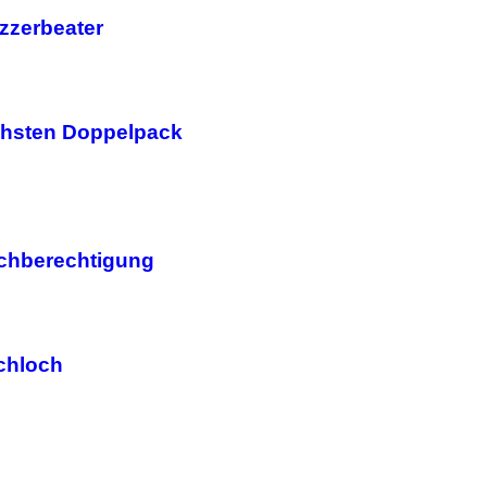
zzerbeater
ächsten Doppelpack
ichberechtigung
schloch