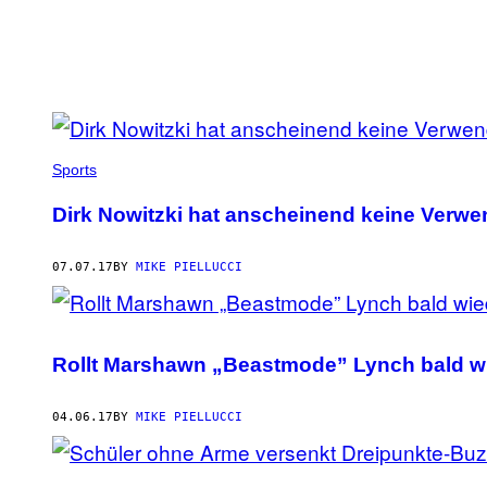
POSTS
BY
Sports
THIS
Dirk Nowitzki hat anscheinend keine Verw
AUTHOR
07.07.17
BY
MIKE PIELLUCCI
Rollt Marshawn „Beastmode” Lynch bald w
04.06.17
BY
MIKE PIELLUCCI