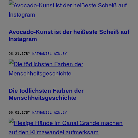
POSTS
BY
THIS
Avocado-Kunst ist der heißeste Scheiß auf
AUTHOR
Instagram
06.21.17
BY
NATHANIEL AINLEY
Die tödlichsten Farben der
Menschheitsgeschichte
06.02.17
BY
NATHANIEL AINLEY