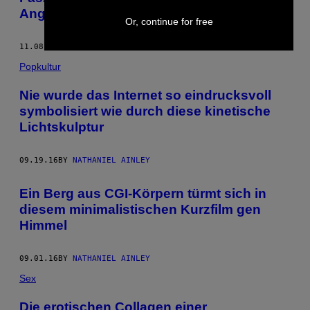
Angeles in 6 detailreichen Minuten
Or, continue for free
11.08.16
BY
NATHANIEL AINLEY
Popkultur
Nie wurde das Internet so eindrucksvoll
symbolisiert wie durch diese kinetische
Lichtskulptur
09.19.16
BY
NATHANIEL AINLEY
Ein Berg aus CGI-Körpern türmt sich in
diesem minimalistischen Kurzfilm gen
Himmel
09.01.16
BY
NATHANIEL AINLEY
Sex
Die erotischen Collagen einer