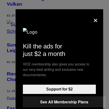
Vulkan
×
03.07.17
BY
NATHANIEL AINLEY
Surreale Häuserstapel der Neuen
Kill the ads for
Leipziger Schule
just $2 a month
03.03.17
BY
NATHANIEL AINLEY
VICE membership also gives you access to
our very best writing and exclusive new
Riesige Ballons können dank App jede
documentaries.
Choreografie erlernen
Support for $2
12.05.16
BY
NATHANIEL AINLEY
Popkultur
See All Membership Plans
Faszination Timelapse: 24 Stunden Los