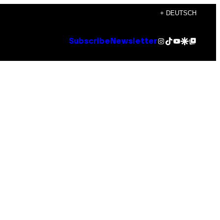
+ DEUTSCH
Instagram
TikTok
YouTube
Google Discover
Google Top Posts
Subscribe
Newsletter