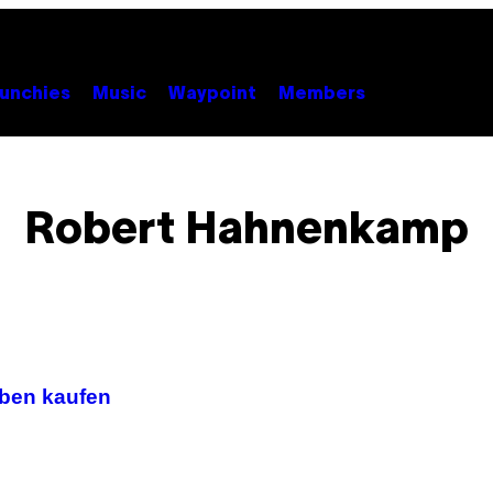
unchies
Music
Waypoint
Members
Robert Hahnenkamp
eben kaufen