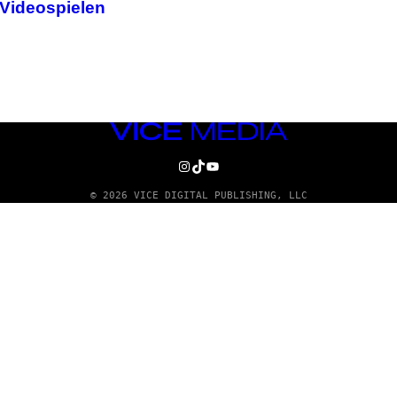
 Videospielen
VICE
MEDIA
INSTAGRAM
TIKTOK
YOUTUBE
© 2026 VICE DIGITAL PUBLISHING, LLC