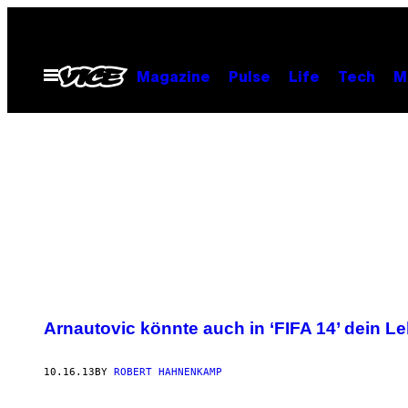
Skip
to
content
Open
Magazine
Pulse
Life
Tech
M
Menu
POSTS
Arnautovic könnte auch in ‘FIFA 14’ dein L
BY
10.16.13
BY
ROBERT HAHNENKAMP
THIS