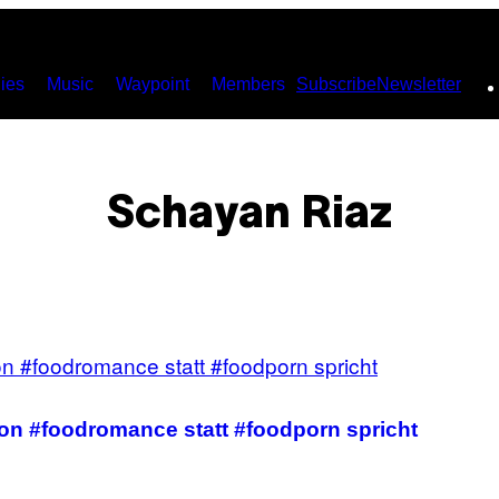
ies
Music
Waypoint
Members
Subscribe
Newsletter
Schayan Riaz
von #foodromance statt #foodporn spricht