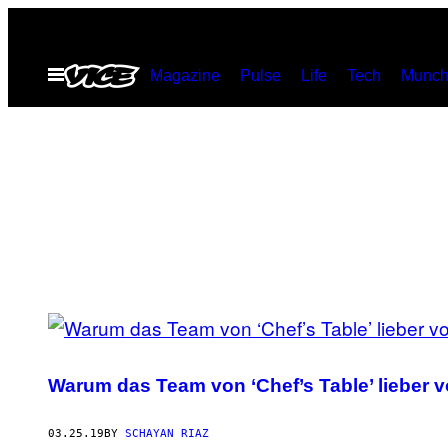
Skip
to
Open
Magazine
Pulse
Life
Tech
Munch
content
Menu
POSTS
BY
Warum das Team von ‘Chef’s Table’ lieber 
THIS
AUTHOR
03.25.19
BY
SCHAYAN RIAZ