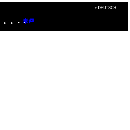
+ DEUTSCH
Instagram
TikTok
YouTube
Google
Google
Discover
Top
Posts