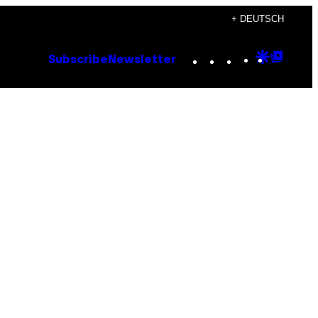
+ DEUTSCH
Instagram
TikTok
YouTube
Google
Goog
Subscribe
Newsletter
Discove
Top
Posts