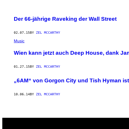
POSTS
Der 66-jährige Raveking der Wall Street
BY
02.07.15
BY
ZEL MCCARTHY
THIS
Music
AUTHOR
Wien kann jetzt auch Deep House, dank J
01.27.15
BY
ZEL MCCARTHY
„6AM“ von Gorgon City und Tish Hyman ist
10.06.14
BY
ZEL MCCARTHY