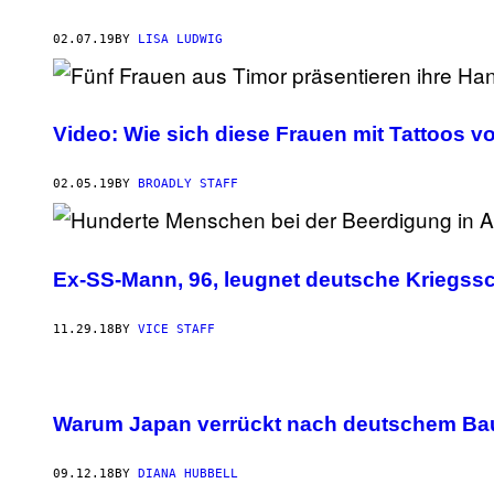
02.07.19
BY
LISA LUDWIG
Video: Wie sich diese Frauen mit Tattoos v
02.05.19
BY
BROADLY STAFF
Ex-SS-Mann, 96, leugnet deutsche Kriegssc
11.29.18
BY
VICE STAFF
Warum Japan verrückt nach deutschem Ba
09.12.18
BY
DIANA HUBBELL