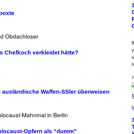
T
O
B
boxte
Y
G
R
E
G
O
R
B
Y
y
B
ls Chefkoch verkleidet hätte?
O
w
J
O
h
R
Q
U
2
E
Z
an ausländische Waffen-SSler überweisen
/
G
E
P
T
H
M
T
O
Y
T
I
O
M
B
A
Y
Holocaust-Opfern als “dumm”
G
K