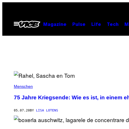
Skip
to
content
Open
Magazine
Pulse
Life
Tech
M
Menu
Menschen
75 Jahre Kriegsende: Wie es ist, in einem 
05.07.20
BY
LISA LOTENS