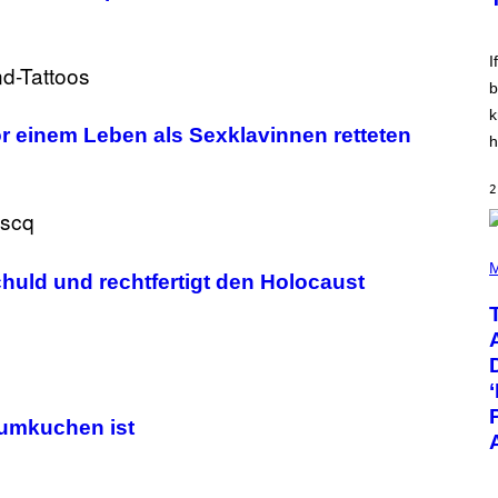
E
E
S
V
I
I
N
W
b
I
k
N
or einem Leben als Sexklavinnen retteten
T
h
E
R
/
2
G
E
T
T
(
Y
P
M
huld und rechtfertigt den Holocaust
I
H
M
O
A
T
G
O
E
B
S
Y
F
T
O
A
R
Y
umkuchen ist
R
L
A
O
D
R
I
H