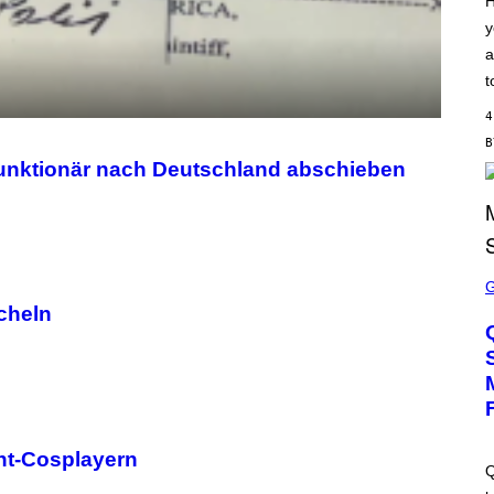
H
S
y
C
H
a
I
P
t
P
E
4
R
/
G
Funktionär nach Deutschland abschieben
E
T
T
Y
I
M
S
A
C
G
R
cheln
E
E
S
E
N
S
H
O
T
:
M
ht-Cosplayern
A
Q
C