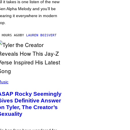
ll it takes is one listen of the new
en Alpha Melody and you’ll be
earing it everywhere in modern
op.
 HOURS AGO
BY
LAUREN BOISVERT
usic
ASAP Rocky Seemingly
Gives Definitive Answer
on Tyler, The Creator’s
Sexuality