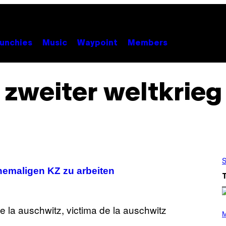
unchies
Music
Waypoint
Members
zweiter weltkrieg
S
ehemaligen KZ zu arbeiten
P
H
M
O