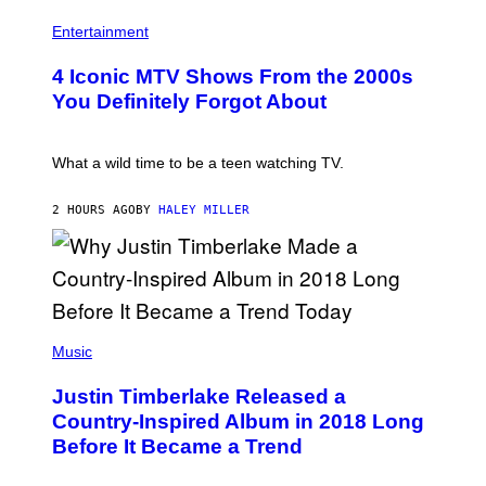
R
P
S
O
H
F
Entertainment
B
O
O
E
T
R
4 Iconic MTV Shows From the 2000s
R
O
T
T
:
R
You Definitely Forgot About
S
P
I
/
E
B
R
T
E
E
E
C
What a wild time to be a teen watching TV.
D
R
A
F
K
F
E
R
E
2 HOURS AGO
BY
HALEY MILLER
R
A
S
N
M
T
S
E
I
)
R
V
/
A
G
L
E
)
(
T
P
Music
T
H
Y
O
I
Justin Timberlake Released a
T
M
O
Country-Inspired Album in 2018 Long
A
B
G
Before It Became a Trend
Y
E
C
S
H