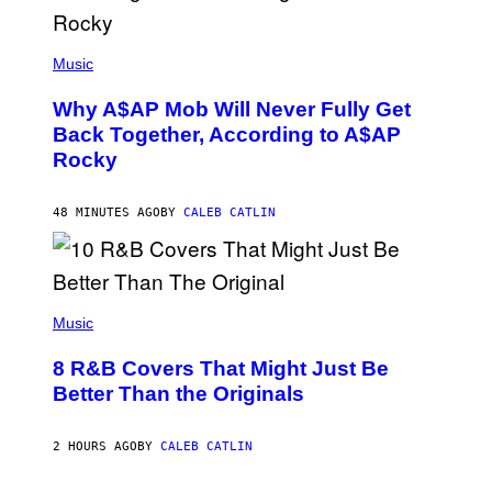
(
P
Music
H
O
Why A$AP Mob Will Never Fully Get
T
O
Back Together, According to A$AP
B
Rocky
Y
N
O
A
48 MINUTES AGO
BY
CALEB CATLIN
M
G
A
L
A
(
I
P
Music
/
H
G
O
E
8 R&B Covers That Might Just Be
T
T
O
Better Than the Originals
T
B
Y
Y
I
E
M
2 HOURS AGO
BY
CALEB CATLIN
B
A
E
G
T
E