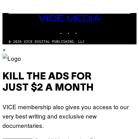
B
C
O
U
C
N
Z
I
VICE
A
V
MEDIA
R
E
S
INSTAGRAM
TIKTOK
YOUTUBE
R
K
S
I
A
© 2026 VICE DIGITAL PUBLISHING, LLC
/
L
×
G
V
E
I
T
A
T
G
Y
E
I
T
KILL THE ADS FOR
M
T
A
Y
G
JUST $2 A MONTH
I
E
M
S
A
F
G
O
VICE membership also gives you access to our
E
R
S
V
very best writing and exclusive new
)
E
V
documentaries.
O
)