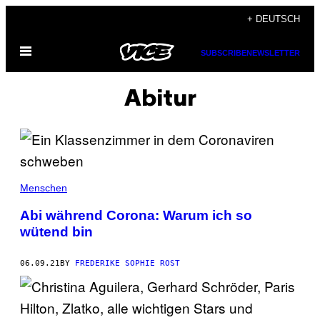
Skip
+ DEUTSCH
to
Open
content
SUBSCRIBE
NEWSLETTER
Menu
Abitur
Menschen
Abi während Corona: Warum ich so
wütend bin
06.09.21
BY
FREDERIKE SOPHIE ROST