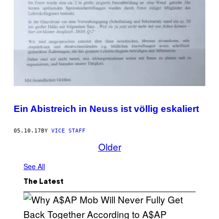
Ein Abistreich in Neuss ist völlig eskaliert
05.10.17
BY
VICE STAFF
Older
See All
The Latest