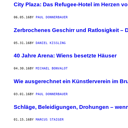
City Plaza: Das Refugee-Hotel im Herzen v
06.05.16
BY
PAUL DONNERBAUER
Zerbrochenes Geschirr und Ratlosigkeit – D
05.31.16
BY
DANIEL KISSLING
40 Jahre Arena: Wiens besetzte Häuser
04.30.16
BY
MICHAEL BONVALOT
Wie ausgerechnet ein Künstlerverein im Bru
03.01.16
BY
PAUL DONNERBAUER
Schläge, Beleidigungen, Drohungen – wen
01.15.16
BY
MARCUS STAIGER