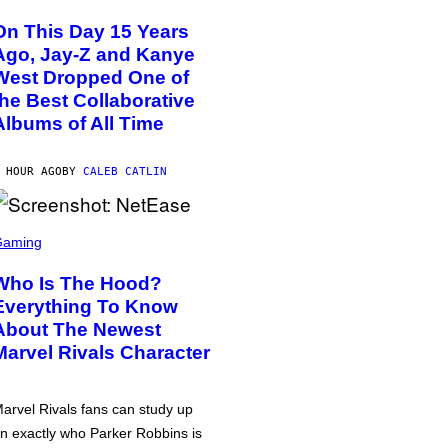
On This Day 15 Years
Ago, Jay-Z and Kanye
West Dropped One of
the Best Collaborative
Albums of All Time
 HOUR AGO
BY
CALEB CATLIN
Gaming
Who Is The Hood?
Everything To Know
About The Newest
Marvel Rivals Character
arvel Rivals fans can study up
n exactly who Parker Robbins is