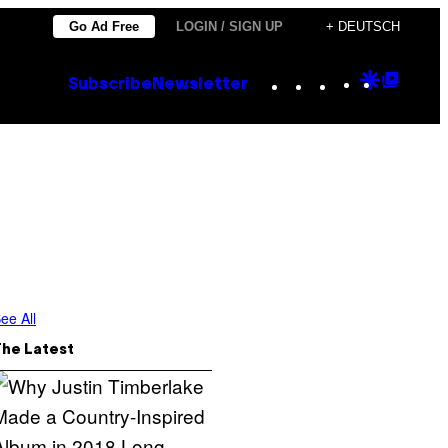
Go Ad Free
LOGIN / SIGN UP
+ DEUTSCH
Instagram
TikTok
YouTube
Google
Goog
Subscribe
Newsletter
Discove
Top
Posts
ee All
The Latest