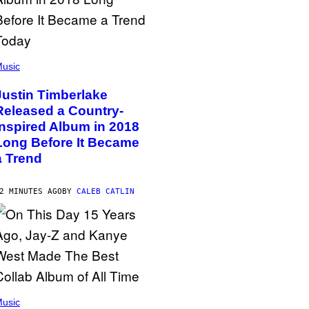
usic
Justin Timberlake
Released a Country-
Inspired Album in 2018
Long Before It Became
a Trend
2 MINUTES AGO
BY
CALEB CATLIN
usic