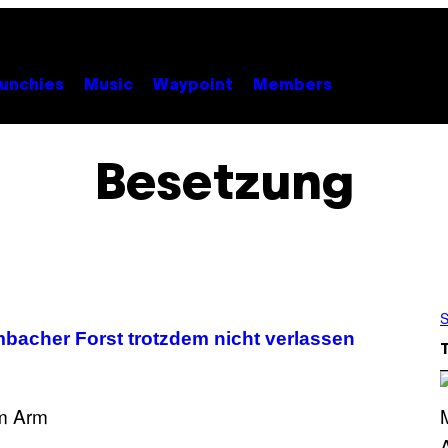
unchies
Music
Waypoint
Members
Besetzung
S
mbacher Forst trotzdem nicht verlassen