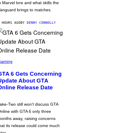
n Marvel lore and what skills the
anguard brings to matches.
 HOURS AGO
BY
DENNY CONNOLLY
Gaming
GTA 6 Gets Concerning
Update About GTA
Online Release Date
ake-Two still won’t discuss GTA
nline with GTA 6 only three
onths away, raising concerns
hat its release could come much
ater.