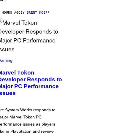
 HOURS AGO
BY
BRENT KOEPP
Gaming
Marvel Tokon
Developer Responds to
Major PC Performance
Issues
rc System Works responds to
ajor Marvel Tokon PC
erformance issues as players
lame PlayStation and review-