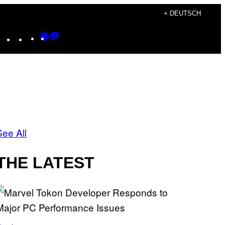
+ DEUTSCH
Instagram
TikTok
YouTube
Google
Google
Discover
Top
Posts
See All
THE LATEST