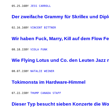
05.25.16
BY
JESS CARROLL
Der zweifache Grammy für Skrillex und Dipl
02.16.16
BY
VINCENT BITTNER
Wir haben Fuck, Marry, Kill auf dem Flow Fes
08.18.15
BY
VIOLA FUNK
Wie Flying Lotus und Co. den Leuten Jazz 
08.07.15
BY
NATALIE WEINER
Tokimonsta im Hardware-Himmel
07.22.15
BY
THUMP CANADA STAFF
Dieser Typ besucht sieben Konzerte die Wo