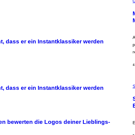
C
R
E
E
N
S
H
O
T
A
t, dass er ein Instantklassiker werden
:
p
P
L
r
A
Y
S
4
T
A
T
P
I
H
S
O
t, dass er ein Instantklassiker werden
O
N
T
,
O
S
:
T
C
E
S
A
A
M
en bewerten die Logos deiner Lieblings-
I
E
M
A