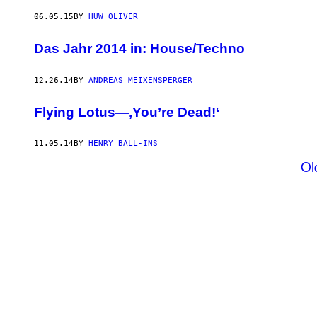
06.05.15
BY
HUW OLIVER
Das Jahr 2014 in: House/Techno
12.26.14
BY
ANDREAS MEIXENSPERGER
Flying Lotus—‚You’re Dead!‘
11.05.14
BY
HENRY BALL-INS
Ol