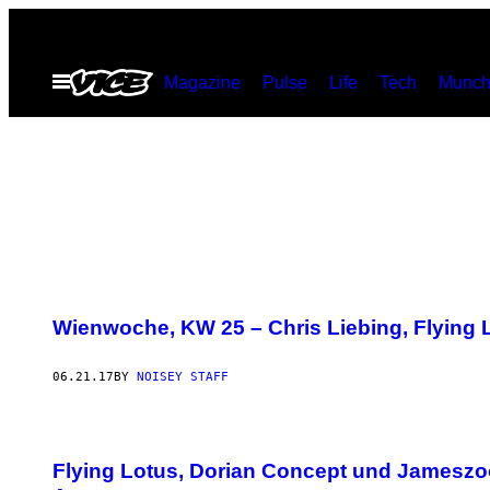
Skip
to
Open
Magazine
Pulse
Life
Tech
Munch
content
Menu
Wienwoche, KW 25 – Chris Liebing, Flying 
06.21.17
BY
NOISEY STAFF
Flying Lotus, Dorian Concept und Jamesz