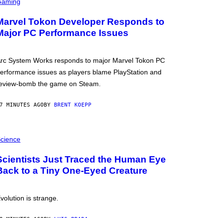
Gaming
Marvel Tokon Developer Responds to
Major PC Performance Issues
rc System Works responds to major Marvel Tokon PC
erformance issues as players blame PlayStation and
eview-bomb the game on Steam.
7 MINUTES AGO
BY
BRENT KOEPP
cience
Scientists Just Traced the Human Eye
Back to a Tiny One-Eyed Creature
volution is strange.