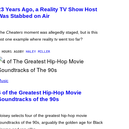
23 Years Ago, a Reality TV Show Host
Was Stabbed on Air
The
Cheaters
moment was allegedly staged, but is this
ust one example where reality tv went too far?
 HOURS AGO
BY
HALEY MILLER
usic
4 of the Greatest Hip-Hop Movie
Soundtracks of the 90s
oisey selects four of the greatest hip-hop movie
oundtracks of the 90s, arguably the golden age for Black