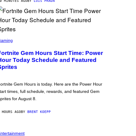
0 MINUTES AGO
BY
LUIS PRADA
Gaming
Fortnite Gem Hours Start Time: Power
Hour Today Schedule and Featured
Sprites
ortnite Gem Hours is today. Here are the Power Hour
tart times, full schedule, rewards, and featured Gem
prites for August 8.
 HOURS AGO
BY
BRENT KOEPP
ntertainment