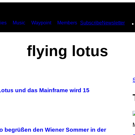
ies
Music
Waypoint
Members
Subscribe
Newsletter
flying lotus
Lotus und das Mainframe wird 15
oo begrüßen den Wiener Sommer in der
S