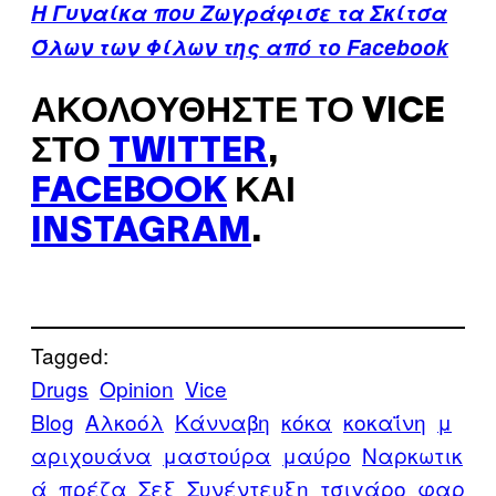
Η Γυναίκα που Ζωγράφισε τα Σκίτσα
Όλων των Φίλων της από το Facebook
ΑΚΟΛΟΥΘΉΣΤΕ ΤΟ VICE
ΣΤΟ
TWITTER
,
FACEBOOK
ΚΑΙ
INSTAGRAM
.
Tagged:
Drugs
Opinion
Vice
Blog
Αλκοόλ
Κάνναβη
κόκα
κοκαΐνη
μ
αριχουάνα
μαστούρα
μαύρο
Ναρκωτικ
ά
πρέζα
Σεξ
Συνέντευξη
τσιγάρο
φαρ