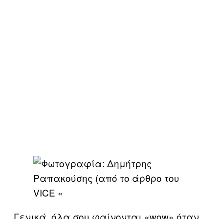
Γενικά, όλα σου φαίνονται «wow» όταν