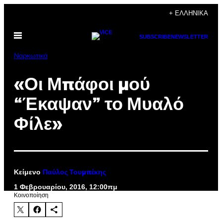
Μετάβαση
+ ΕΛΛΗΝΙΚΆ
στο
Ανοίξτε
περιεχόμενο
SUBSCRIBE
NEWSLETTER
το
μενού
Ναρκωτικά
«Οι Μπάφοι μού
“Έκαψαν” το Μυαλό
Φίλε»
Κείμενο
Παύλος Τουμπέκης
1 Φεβρουαρίου, 2016, 12:00πμ
Kοινοποίηση