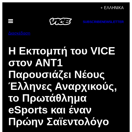
Μετάβαση
+ ΕΛΛΗΝΙΚΆ
στο
Ανοίξτε
περιεχόμενο
SUBSCRIBE
NEWSLETTER
το
μενού
Διασκέδαση
Η Εκπομπή του VICE
στον ΑΝΤ1
Παρουσιάζει Νέους
Έλληνες Αναρχικούς,
το Πρωτάθλημα
eSports και έναν
Πρώην Σαϊεντολόγο