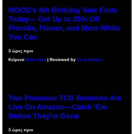
MOOD’s 4th Birthday Sale Ends
Today— Get Up to 25% Off
Prerolls, Flower, and More While
You Can
3 ώρες πριν
Κείμενο
Maha Haq
| Reviewed by
Ysolt Usigan
Two Pokemon TCG Restocks Are
Live On Amazon—Catch ‘Em
Before They’re Gone
3 ώρες πριν