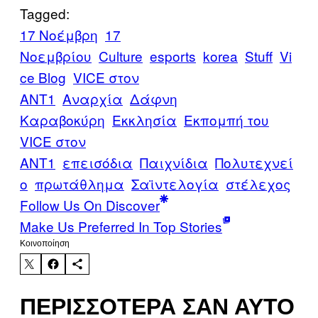
Tagged:
17 Νοέμβρη
17
Νοεμβρίου
Culture
esports
korea
Stuff
Vi
ce Blog
VICE στον
ΑΝΤ1
Αναρχία
Δάφνη
Καραβοκύρη
Εκκλησία
Εκπομπή του
VICE στον
ΑΝΤ1
επεισόδια
Παιχνίδια
Πολυτεχνεί
ο
πρωτάθλημα
Σαϊντελογία
στέλεχος
Follow Us On Discover
Make Us Preferred In Top Stories
Kοινοποίηση
ΠΕΡΙΣΣΌΤΕΡΑ ΣΑΝ ΑΥΤΌ