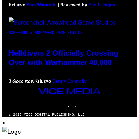
Κείμενο
Sam Watanuki
| Reviewed by
Ysolt Usigan
SCREENSHOT: ARROWHEAD GAME STUDIOS
Helldivers 2 Officially Crossing
Over with Warhammer 40,000
3 ώρες πριν
Κείμενο
Denny Connolly
VICE
MEDIA
INSTAGRAM
TIKTOK
YOUTUBE
© 2026 VICE DIGITAL PUBLISHING, LLC
×