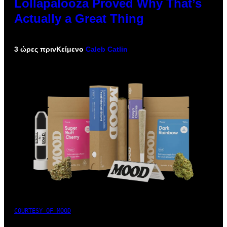
Lollapalooza Proved Why That’s
Actually a Great Thing
3 ώρες πριν
Κείμενο
Caleb Catlin
COURTESY OF MOOD