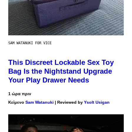
SAM WATANUKI FOR VICE
This Discreet Lockable Sex Toy
Bag Is the Nightstand Upgrade
Your Play Drawer Needs
1 ώρα πριν
Κείμενο
Sam Watanuki
| Reviewed by
Ysolt Usigan