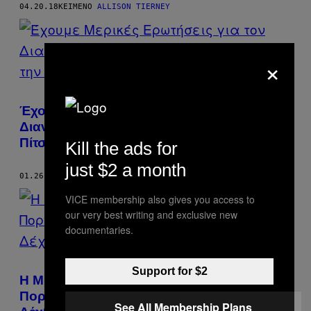
04.20.18
ΚΕΊΜΕΝΟ
ALLISON TIERNEY
×
Έχουμε Μερικές Ερωτήσεις για τον
Διανομέα που Έπιασαν να Τρώει από την
Πίτσα των Πελατών
Kill the ads for
just $2 a month
01.26.18
ΚΕΊΜΕΝΟ
ALLISON TIERNEY
VICE membership also gives you access to
our very best writing and exclusive new
documentaries.
Support for $2
H Μυστηριώδης Αυτοκτονία μιας
Πορνοστάρ Μετά από Bullying που
See All Membership Plans