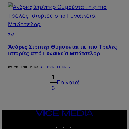
Σεξ
Άνδρες Στρίπερ Θυμούνται τις πιο Τρελές
Ιστορίες από Γυναικεία Μπάτσελορ
09.28.17
ΚΕΊΜΕΝΟ
ALLISON TIERNEY
1
Παλαιά
3
VICE
MEDIA
INSTAGRAM
TIKTOK
YOUTUBE