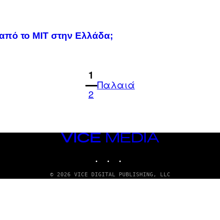
από το ΜΙΤ στην Ελλάδα;
1
Παλαιά
2
VICE
MEDIA
INSTAGRAM
TIKTOK
YOUTUBE
© 2026 VICE DIGITAL PUBLISHING, LLC