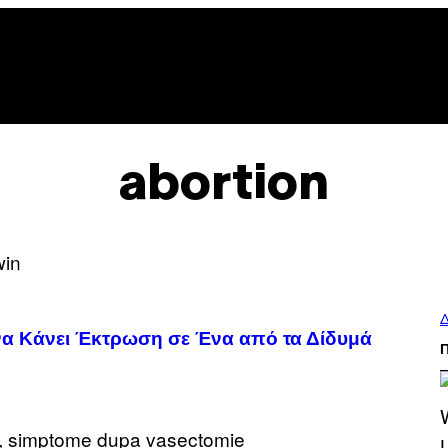
abortion
Δ
α να Κάνει Έκτρωση σε Ένα από τα Δίδυμά