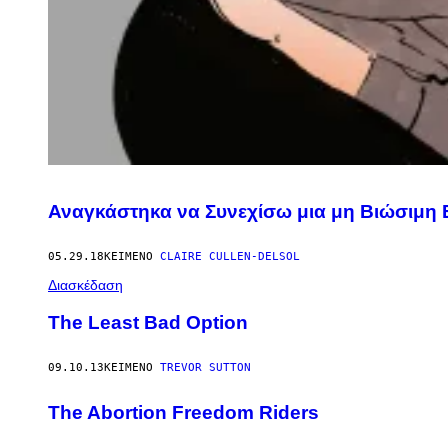
Αναγκάστηκα να Συνεχίσω μια μη Βιώσιμη 
05.29.18
ΚΕΊΜΕΝΟ
CLAIRE CULLEN-DELSOL
Διασκέδαση
The Least Bad Option
09.10.13
ΚΕΊΜΕΝΟ
TREVOR SUTTON
The Abortion Freedom Riders