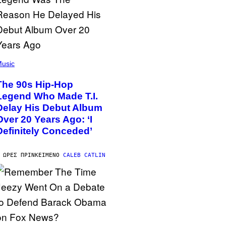
usic
The 90s Hip-Hop
Legend Who Made T.I.
Delay His Debut Album
Over 20 Years Ago: ‘I
Definitely Conceded’
 ΏΡΕΣ ΠΡΙΝ
ΚΕΊΜΕΝΟ
CALEB CATLIN