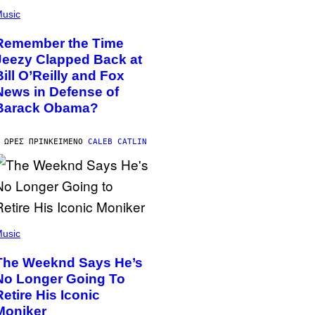
usic
Remember the Time
Jeezy Clapped Back at
Bill O’Reilly and Fox
News in Defense of
Barack Obama?
 ΏΡΕΣ ΠΡΙΝ
ΚΕΊΜΕΝΟ
CALEB CATLIN
usic
The Weeknd Says He’s
No Longer Going To
Retire His Iconic
Moniker