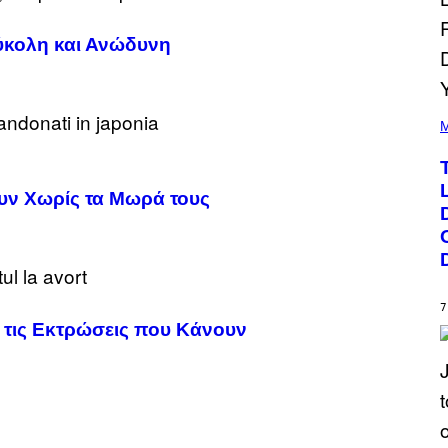
Εύκολη και Ανώδυνη
(
P
M
H
O
T
O
υν Χωρίς τα Μωρά τους
B
Y
J
O
H
N
N
Y
7
N
 τις Εκτρώσεις που Κάνουν
U
N
E
Z
/
W
I
R