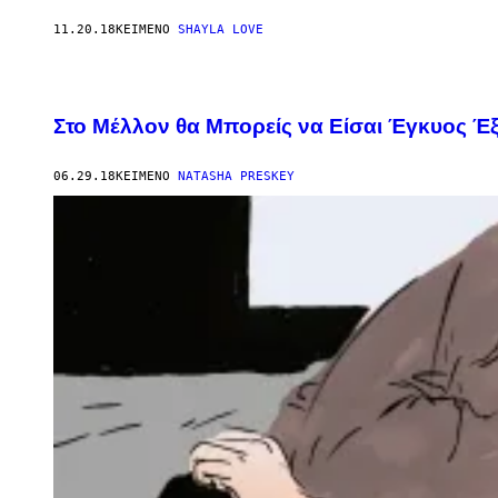
11.20.18
ΚΕΊΜΕΝΟ
SHAYLA LOVE
Στο Μέλλον θα Μπορείς να Είσαι Έγκυος Έ
06.29.18
ΚΕΊΜΕΝΟ
NATASHA PRESKEY