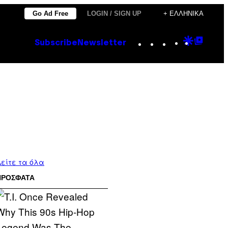
Go Ad Free
LOGIN / SIGN UP
+ ΕΛΛΗΝΙΚΆ
Instagram
TikTok
YouTube
Google
Goog
Subscribe
Newsletter
Discove
Top
Posts
είτε τα όλα
ΠΡΟΣΦΑΤΑ