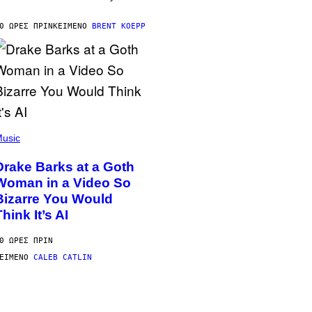
0 ΏΡΕΣ ΠΡΙΝ
ΚΕΊΜΕΝΟ
BRENT KOEPP
usic
Drake Barks at a Goth
Woman in a Video So
Bizarre You Would
Think It’s AI
0 ΏΡΕΣ ΠΡΙΝ
ΕΊΜΕΝΟ
CALEB CATLIN