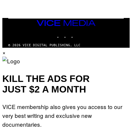
/
G
E
T
T
VICE
Y
MEDIA
I
M
INSTAGRAM
TIKTOK
YOUTUBE
A
G
© 2026 VICE DIGITAL PUBLISHING, LLC
E
×
S
KILL THE ADS FOR
JUST $2 A MONTH
VICE membership also gives you access to our
very best writing and exclusive new
documentaries.