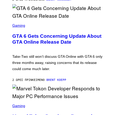
E
A
G
E
S
F
O
S
R
C
Gaming
V
R
E
E
GTA 6 Gets Concerning Update About
V
E
O
N
GTA Online Release Date
)
S
H
O
T
Take-Two still won’t discuss GTA Online with GTA 6 only
:
three months away, raising concerns that its release
R
O
could come much later.
C
K
S
2 ΏΡΕΣ ΠΡΙΝ
ΚΕΊΜΕΝΟ
BRENT KOEPP
T
A
R
G
A
S
M
C
Gaming
E
R
S
E