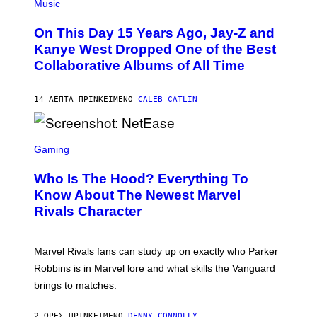
P
Music
H
O
On This Day 15 Years Ago, Jay-Z and
T
O
Kanye West Dropped One of the Best
B
Collaborative Albums of All Time
Y
D
A
N
14 ΛΕΠΤΆ ΠΡΙΝ
ΚΕΊΜΕΝΟ
CALEB CATLIN
I
E
L
S
B
C
Gaming
O
R
C
E
Z
Who Is The Hood? Everything To
E
A
N
Know About The Newest Marvel
R
S
S
Rivals Character
H
K
O
I
T
/
:
G
Marvel Rivals fans can study up on exactly who Parker
N
E
E
T
Robbins is in Marvel lore and what skills the Vanguard
T
T
brings to matches.
E
Y
A
I
S
M
2 ΏΡΕΣ ΠΡΙΝ
ΚΕΊΜΕΝΟ
DENNY CONNOLLY