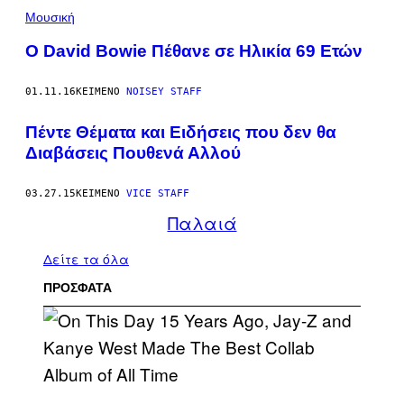
Ν
Μουσική
Α
Ι
Α
Ο David Bowie Πέθανε σε Ηλικία 69 Ετών
Π
Α
Ί
01.11.16
ΚΕΊΜΕΝΟ
NOISEY STAFF
Σ
Ι
Πέντε Θέματα και Ειδήσεις που δεν θα
Ο
»
Διαβάσεις Πουθενά Αλλού
)
03.27.15
ΚΕΊΜΕΝΟ
VICE STAFF
Παλαιά
Δείτε τα όλα
ΠΡΟΣΦΑΤΑ
(