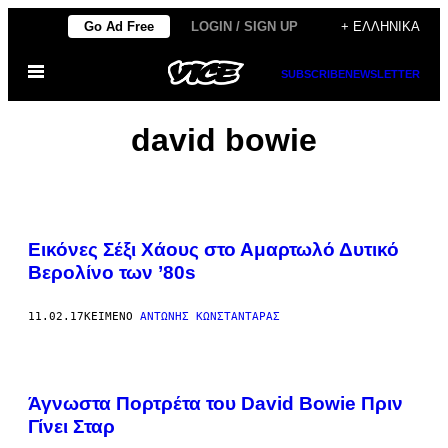
Μετάβαση
Go Ad Free
LOGIN / SIGN UP
+ ΕΛΛΗΝΙΚΆ
στο
Ανοίξτε
περιεχόμενο
SUBSCRIBE
NEWSLETTER
το
μενού
david bowie
Εικόνες Σέξι Χάους στο Αμαρτωλό Δυτικό
Βερολίνο των ’80s
11.02.17
ΚΕΊΜΕΝΟ
ΑΝΤΏΝΗΣ ΚΩΝΣΤΑΝΤΆΡΑΣ
Άγνωστα Πορτρέτα του David Bowie Πριν
Γίνει Σταρ