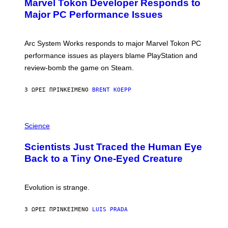
Marvel Tokon Developer Responds to
E
N
Major PC Performance Issues
S
H
O
T
Arc System Works responds to major Marvel Tokon PC
:
performance issues as players blame PlayStation and
P
L
review-bomb the game on Steam.
A
Y
S
3 ΏΡΕΣ ΠΡΙΝ
ΚΕΊΜΕΝΟ
BRENT KOEPP
T
A
T
P
I
H
Science
O
O
N
T
,
Scientists Just Traced the Human Eye
O
S
:
T
Back to a Tiny One-Eyed Creature
C
E
S
A
A
M
I
Evolution is strange.
M
A
G
3 ΏΡΕΣ ΠΡΙΝ
ΚΕΊΜΕΝΟ
LUIS PRADA
E
S