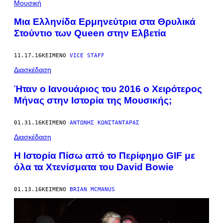
K
Μουσική
R
F
Mια Ελληνίδα Ερμηνεύτρια στα Θρυλικά
I
Στούντιο των Queen στην Ελβετία
L
I
P
P
11.17.16
ΚΕΊΜΕΝΟ
VICE STAFF
O
M
Διασκέδαση
I
N
Ήταν ο Ιανουάριος του 2016 ο Χειρότερος
E
Μήνας στην Ιστορία της Μουσικής;
L
L
I
(
01.31.16
ΚΕΊΜΕΝΟ
ΑΝΤΏΝΗΣ ΚΩΝΣΤΑΝΤΆΡΑΣ
Α
Διασκέδαση
Π
Ό
Τ
Η Ιστορία Πίσω από το Περίφημο GIF με
Ο
όλα τα Χτενίσματα του David Bowie
Ά
Ρ
Θ
Ρ
01.13.16
ΚΕΊΜΕΝΟ
BRIAN MCMANUS
Ο
Τ
Ο
Υ