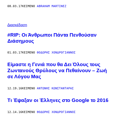
08.03.17
ΚΕΊΜΕΝΟ
ABRAHAM MARTINEZ
Φ
Ω
Διασκέδαση
Τ
Ο
#RIP: Οι Άνθρωποι Πάντα Πενθούσαν
Γ
Διάσημους
Ρ
Α
Φ
Ί
01.03.17
ΚΕΊΜΕΝΟ
ΘΟΔΩΡΉΣ ΧΟΝΔΡΌΓΙΑΝΝΟΣ
Α
Τ
Είμαστε η Γενιά που θα Δει Όλους τους
Ο
Υ
Ζωντανούς Θρύλους να Πεθαίνουν – Ζωή
Χ
Ρ
σε Λόγου Μας
Ή
Σ
Τ
12.19.16
ΚΕΊΜΕΝΟ
ΑΝΤΏΝΗΣ ΚΩΝΣΤΑΝΤΆΡΑΣ
Η
Τ
Τι Έψαξαν οι Έλληνες στο Google το 2016
Ο
Υ
F
I
12.14.16
ΚΕΊΜΕΝΟ
ΘΟΔΩΡΉΣ ΧΟΝΔΡΌΓΙΑΝΝΟΣ
C