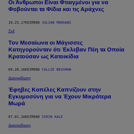
Oι Άνθρωποι Είναι Φτιαγμένοι για να
Φοβούνται τα Φίδια και τις Αράχνες
10.25.17
ΚΕΊΜΕΝΟ
JULIAN MORGANS
Σεξ
Τον Μεσαίωνα οι Μάγισσες
Κατηγορούνταν ότι Έκλεβαν Πέη τα Oποία
Κρατούσαν ως Κατοικίδια
09.28.16
ΚΕΊΜΕΝΟ
CALLIE BEUSMAN
Διασκέδαση
Έφηβες Κοπέλες Καπνίζουν στην
Εγκυμοσύνη για να Έχουν Μικρότερα
Μωρά
07.01.16
ΚΕΊΜΕΝΟ
SIRIN KALE
Διασκέδαση