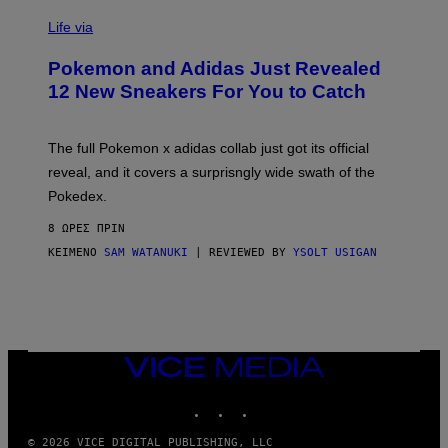
V
I
Life via
A
P
Pokemon and Adidas Just Revealed
O
K
12 New Sneakers For You to Catch
E
M
O
N
The full Pokemon x adidas collab just got its official
/
reveal, and it covers a surprisngly wide swath of the
A
D
Pokedex.
I
D
8 ΏΡΕΣ ΠΡΙΝ
A
S
ΚΕΊΜΕΝΟ
SAM WATANUKI
| REVIEWED BY
YSOLT USIGAN
/
N
I
N
T
E
N
VICE
D
MEDIA
O
INSTAGRAM
TIKTOK
YOUTUBE
© 2026 VICE DIGITAL PUBLISHING, LLC