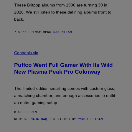
E
These Britpop albums from 1996 are turning 30 in
L
2026. We still listen to these defining albums front to
S
V
back.
A
N
I
7 ΏΡΕΣ ΠΡΙΝ
ΚΕΊΜΕΝΟ
DAN MILAM
P
E
R
C
E
O
Cannabis via
N
U
/
R
G
Puffco Went Full Gamer With Its Wild
T
E
E
T
New Plasma Peak Pro Colorway
S
T
Y
Y
O
I
F
M
The limited-edition smart rig comes with custom glass,
P
A
a matching chamber, and enough accessories to outfit
U
G
F
E
an entire gaming setup.
F
S
C
8 ΏΡΕΣ ΠΡΙΝ
O
ΚΕΊΜΕΝΟ
MAHA HAQ
| REVIEWED BY
YSOLT USIGAN