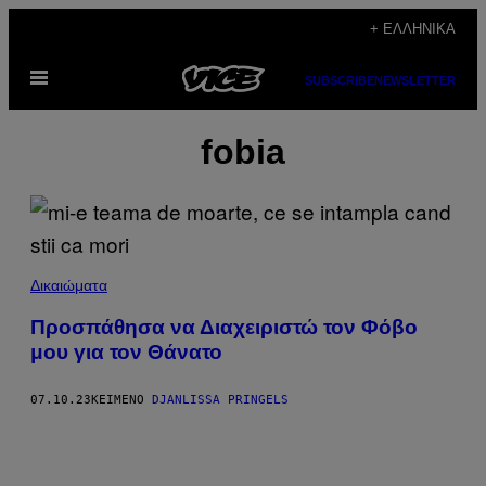
Μετάβαση
+ ΕΛΛΗΝΙΚΆ
στο
Ανοίξτε
περιεχόμενο
SUBSCRIBE
NEWSLETTER
το
μενού
fobia
Δικαιώματα
Προσπάθησα να Διαχειριστώ τον Φόβο
μου για τον Θάνατο
07.10.23
ΚΕΊΜΕΝΟ
DJANLISSA PRINGELS