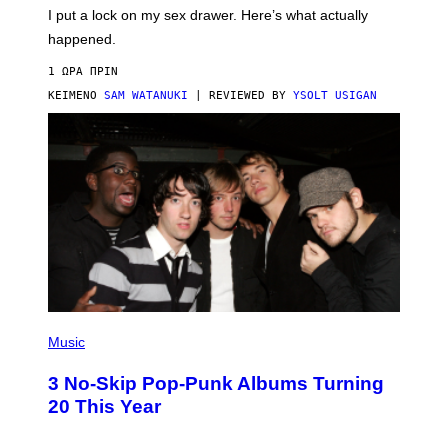
I
E
I put a lock on my sex drawer. Here’s what actually
F
)
O
happened.
R
V
1 ΏΡΑ ΠΡΙΝ
I
C
ΚΕΊΜΕΝΟ
SAM WATANUKI
| REVIEWED BY
YSOLT USIGAN
E
P
H
Music
O
T
3 No-Skip Pop-Punk Albums Turning
O
B
20 This Year
Y
S
C