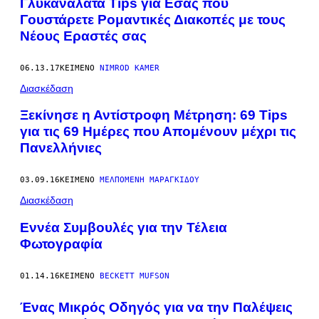
Γλυκανάλατα Tips για Εσάς που
Γουστάρετε Ρομαντικές Διακοπές με τους
Νέους Εραστές σας
06.13.17
ΚΕΊΜΕΝΟ
NIMROD KAMER
Διασκέδαση
Ξεκίνησε η Αντίστροφη Μέτρηση: 69 Tips
για τις 69 Ημέρες που Απομένουν μέχρι τις
Πανελλήνιες
03.09.16
ΚΕΊΜΕΝΟ
ΜΕΛΠΟΜΈΝΗ ΜΑΡΑΓΚΊΔΟΥ
Διασκέδαση
Εννέα Συμβουλές για την Τέλεια
Φωτογραφία
01.14.16
ΚΕΊΜΕΝΟ
BECKETT MUFSON
Ένας Μικρός Οδηγός για να την Παλέψεις