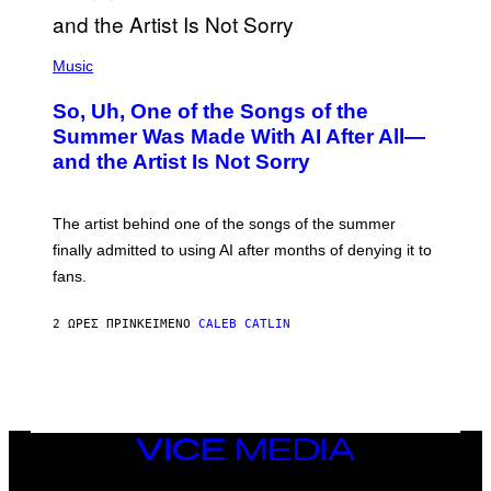
(
P
Music
H
O
So, Uh, One of the Songs of the
T
O
Summer Was Made With AI After All—
B
and the Artist Is Not Sorry
Y
T
I
M
The artist behind one of the songs of the summer
M
O
finally admitted to using AI after months of denying it to
S
fans.
E
N
F
2 ΏΡΕΣ ΠΡΙΝ
ΚΕΊΜΕΝΟ
CALEB CATLIN
E
L
D
E
R
/
G
E
VICE
T
MEDIA
T
INSTAGRAM
TIKTOK
YOUTUBE
Y