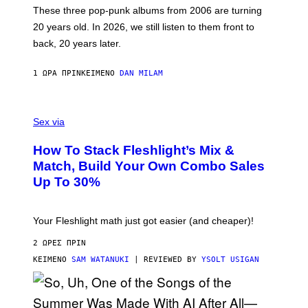
O
These three pop-punk albums from 2006 are turning
T
20 years old. In 2026, we still listen to them front to
T
G
back, 20 years later.
R
I
E
1 ΏΡΑ ΠΡΙΝ
ΚΕΊΜΕΝΟ
DAN MILAM
S
/
G
F
E
L
Sex via
T
E
T
S
Y
How To Stack Fleshlight’s Mix &
H
I
L
M
Match, Build Your Own Combo Sales
I
A
Up To 30%
G
G
H
E
T
S
Your Fleshlight math just got easier (and cheaper)!
2 ΏΡΕΣ ΠΡΙΝ
ΚΕΊΜΕΝΟ
SAM WATANUKI
| REVIEWED BY
YSOLT USIGAN