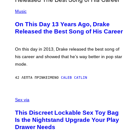
(
P
Music
H
O
On This Day 13 Years Ago, Drake
T
O
Released the Best Song of His Career
B
Y
G
A
On this day in 2013, Drake released the best song of
R
his career and showed that he’s way better in pop star
Y
G
mode.
E
R
S
42 ΛΕΠΤΆ ΠΡΙΝ
ΚΕΊΜΕΝΟ
CALEB CATLIN
H
O
F
S
F
A
Sex via
/
M
W
W
I
This Discreet Lockable Sex Toy Bag
A
R
T
E
Is the Nightstand Upgrade Your Play
A
I
Drawer Needs
N
M
U
A
K
G