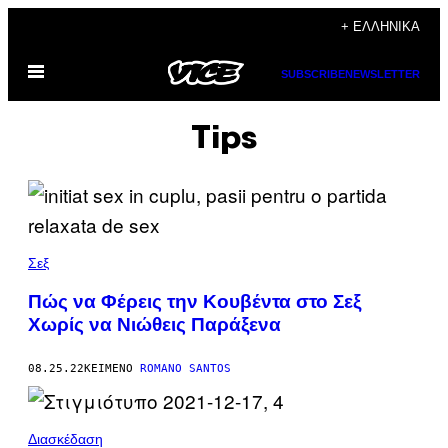
Μετάβαση
+ ΕΛΛΗΝΙΚΆ
στο
Ανοίξτε
περιεχόμενο
SUBSCRIBE
NEWSLETTER
το
μενού
Tips
Σεξ
Πώς να Φέρεις την Κουβέντα στο Σεξ
Χωρίς να Νιώθεις Παράξενα
08.25.22
ΚΕΊΜΕΝΟ
ROMANO SANTOS
Διασκέδαση