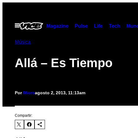
Saltar
al
contenido
Abrir
Magazine
Pulse
Life
Tech
Munc
Menú
Música
Allá – Es Tiempo
Por
Micro
agosto 2, 2013, 11:13am
Compartir: