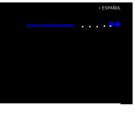
+ ESPAÑOL
Instagram
TikTok
YouTube
Google
Googl
Subscribe
Newsletter
Discover
Top
Posts