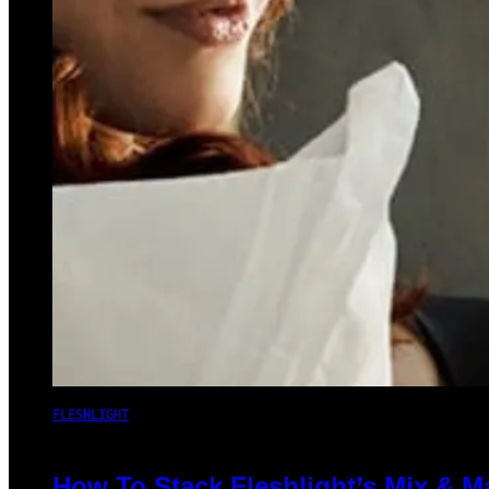
FLESHLIGHT
How To Stack Fleshlight’s Mix & 