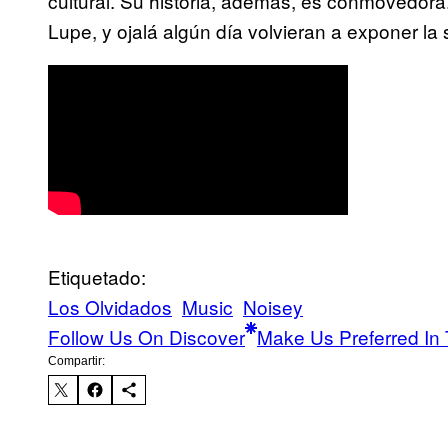
cultural. Su historia, además, es conmovedora.
Lupe, y ojalá algún día volvieran a exponer la
Etiquetado:
Los Olvidados
Music
Noisey
Follow Us On Discover
Make Us Preferred In 
Compartir: