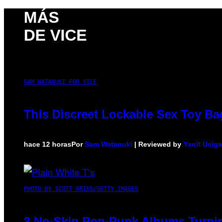
MÁS
DE VICE
SAM WATANUKI FOR VICE
This Discreet Lockable Sex Toy Ba
hace 12 horas
Por
Sam Watanuki
| Reviewed by
Ysolt Usig
PHOTO BY SCOTT GRIES/GETTY IMAGES
3 No-Skip Pop-Punk Albums Turnin