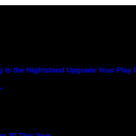
g Is the Nightstand Upgrade Your Play
an
g 20 This Year