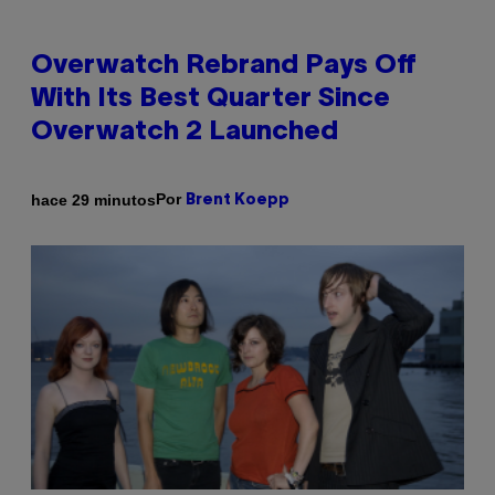
Overwatch Rebrand Pays Off
With Its Best Quarter Since
Overwatch 2 Launched
Por
hace 29 minutos
Brent Koepp