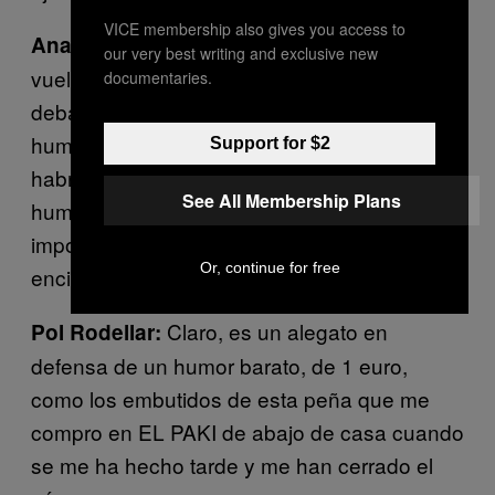
VICE membership also gives you access to
Ya no sé qué decirte con esto,
Ana Iris:
our very best writing and exclusive new
vuelves a tener razón. Han monetizado un
documentaries.
debate tuitero, han evitado cierto tipo de
humor —la bandera, joder, ahí sé que se
Support for $2
habrían jugado caer en la bancarrota— y los
See All Membership Plans
humoristas, los de mierda y los otros, no les
importan. Solo quieren vender mortadela. Si
Or, continue for free
encima yo soy vegetariana.
Claro, es un alegato en
Pol Rodellar:
defensa de un humor barato, de 1 euro,
como los embutidos de esta peña que me
compro en EL PAKI de abajo de casa cuando
se me ha hecho tarde y me han cerrado el