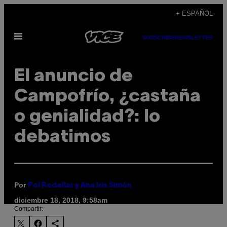
Saltar
+ ESPAÑOL
al
Abrir
contenido
SUBSCRIBE
NEWSLETTER
Menú
El anuncio de
Campofrío, ¿castaña
o genialidad?: lo
debatimos
Por
Pol Rodellar y Ana Iris Simón
diciembre 18, 2018, 9:58am
Compartir: