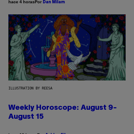
Por
hace 4 horas
Dan Milam
ILLUSTRATION BY REESA
Weekly Horoscope: August 9-
August 15