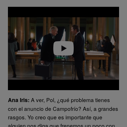
P
l
a
y
v
i
d
e
o
A ver, Pol, ¿qué problema tienes
Ana Iris:
con el anuncio de Campofrío? Así, a grandes
rasgos. Yo creo que es importante que
alguien nos diga que frenemos un poco con