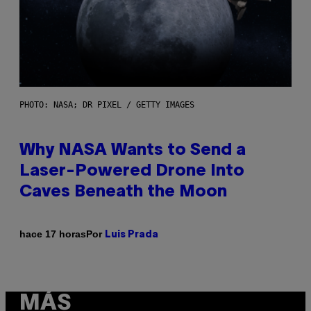
PHOTO: NASA; DR PIXEL / GETTY IMAGES
Why NASA Wants to Send a
Laser-Powered Drone Into
Caves Beneath the Moon
Por
hace 17 horas
Luis Prada
MÁS