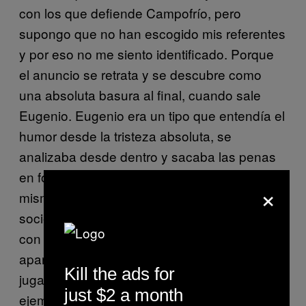
con los que defiende Campofrío, pero
supongo que no han escogido mis referentes
y por eso no me siento identificado. Porque
el anuncio se retrata y se descubre como
una absoluta basura al final, cuando sale
Eugenio. Eugenio era un tipo que entendía el
humor desde la tristeza absoluta, se
analizaba desde dentro y sacaba las penas
en forma de risa, todo eso de reírse de uno
×
mismo y sus miserias para describir una
sociedad, no es de hacer chistes de meterse
con un cojo; y este humor de Eugenio no
aparece en todo el anuncio. Si hubieran
Kill the ads for
jugado a eso, pues bien, pero están dando
just $2 a month
ejemplos de mierda.